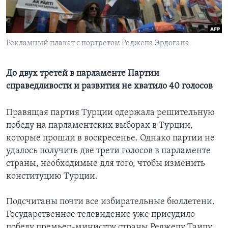
Learning English
Рекламный плакат с портретом Реджепа Эрдогана
СОЦИАЛЬНЫЕ СЕТИ
До двух третей в парламенте Партии
справедливости и развития не хватило 40 голосов
Языки
Правящая партия Турции одержала решительную
победу на парламентских выборах в Турции,
которые прошли в воскресенье. Однако партии не
удалось получить две трети голосов в парламенте
страны, необходимые для того, чтобы изменить
конституцию Турции.
Подсчитаны почти все избирательные бюллетени.
Государственное телевидение уже присудило
победу премьер-министру страны Реджепу Таипу