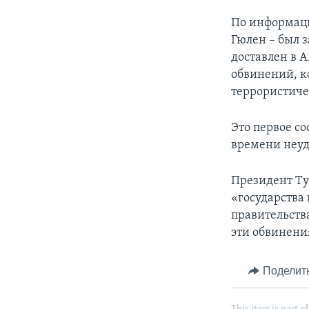
По информаци
Гюлен – был з
доставлен в 
обвинений, к
террористиче
Это первое с
времени неуд
Президент Ту
«государства
правительств
эти обвинени
Поделит