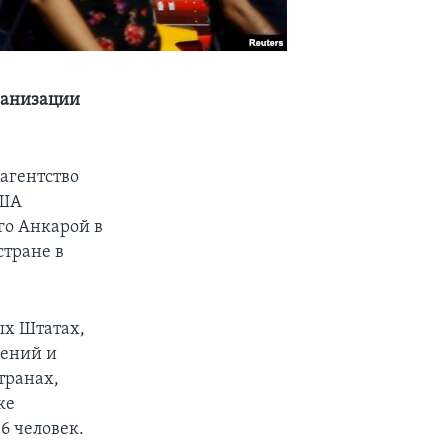
ганизации
агентство
США
го Анкарой в
стране в
ых Штатах,
дений и
транах,
ке
6 человек.