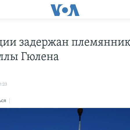
ции задержан племянни
ллы Гюлена
0:23
ься