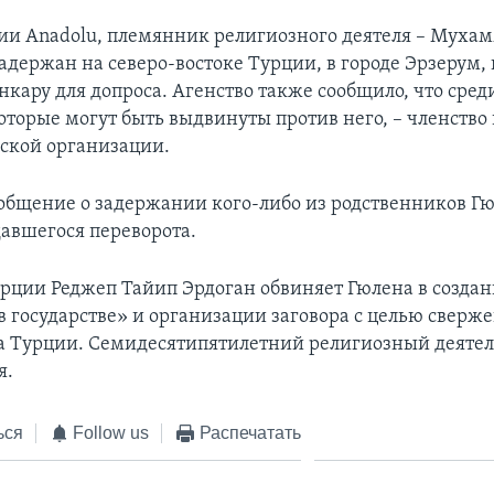
и Anadolu, племянник религиозного деятеля – Мухам
адержан на северо-востоке Турции, в городе Эрзерум, 
Анкару для допроса. Агенство также сообщило, что сре
оторые могут быть выдвинуты против него, – членство 
ской организации.
ообщение о задержании кого-либо из родственников Гю
авшегося переворота.
рции Реджеп Тайип Эрдоган обвиняет Гюлена в созда
 в государстве» и организации заговора с целью сверж
а Турции. Семидесятипятилетний религиозный деятел
я.
ься
Follow us
Распечатать