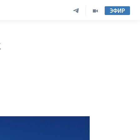
ЭФИР
к