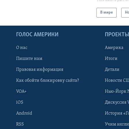
This item is part of
В мире
Н
ГОЛОС АМЕРИКИ
ПРОЕКТ
О нас
Америка
Пишите нам
Итоги
Правовая информация
Детали
Как обойти блокировку сайта?
Новости СШ
VOA+
Нью-Йорк 
iOS
Дискуссия 
Android
История «Г
RSS
Учим англ