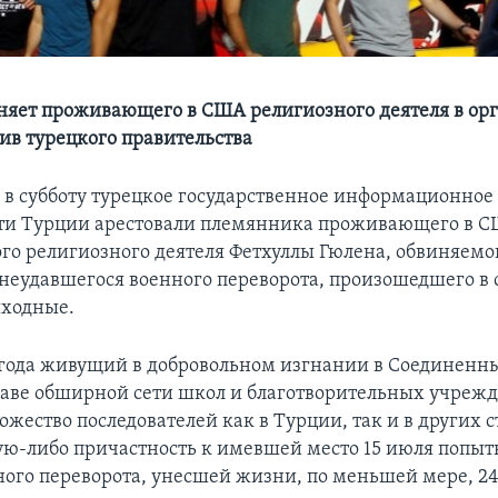
няет проживающего в США религиозного деятеля в ор
тив турецкого правительства
 в субботу турецкое государственное информационное 
сти Турции арестовали племянника проживающего в 
го религиозного деятеля Фетхуллы Гюлена, обвиняемо
неудавшегося военного переворота, произошедшего в 
ходные.
9 года живущий в добровольном изгнании в Соединенн
лаве обширной сети школ и благотворительных учреж
ество последователей как в Турции, так и в других с
ую-либо причастность к имевшей место 15 июля попыт
ного переворота, унесшей жизни, по меньшей мере, 24