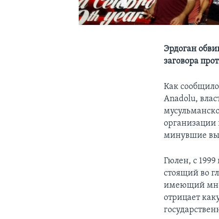
Эрдоган обви
заговора про
Как сообщило
Anadolu, вла
мусульманско
организации 
минувшие вы
Гюлен, с 199
стоящий во г
имеющий множ
отрицает как
государствен