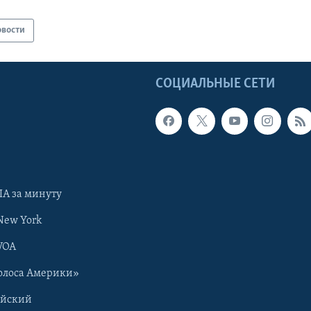
овости
Ы
СОЦИАЛЬНЫЕ СЕТИ
А за минуту
New York
VOA
олоса Америки»
ийский