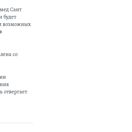
мед Саит
и будет
ди возможных
в
лена со
нии
ения
ь отвергает