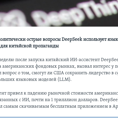
 политически острые вопросы DeepSeek использует язык
для китайской пропаганды
неделю после запуска китайский ИИ-ассистент DeepSe
а американских фондовых рынках, вызвал интерес у 
 вопрос о том, смогут ли США сохранить лидерство в 
ольших языковых моделей (LLM).
ент привел к падению рыночной стоимости американ
язанных с ИИ, почти на 1 трилллион долларов. DeepSee
ал самым скачиваемым бесплатным приложением в App