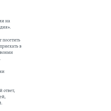
ми на
едия».
т посетить
приехать в
своими
.
ми
й ответ,
ей,
й.