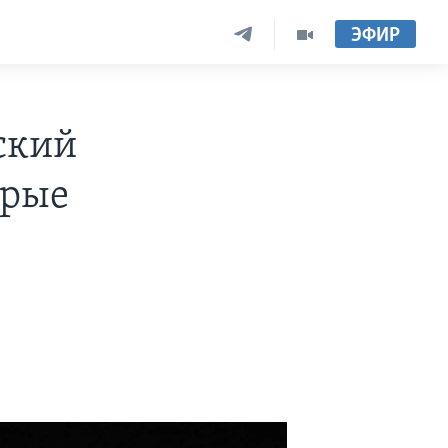
ЭФИР
ский
трые