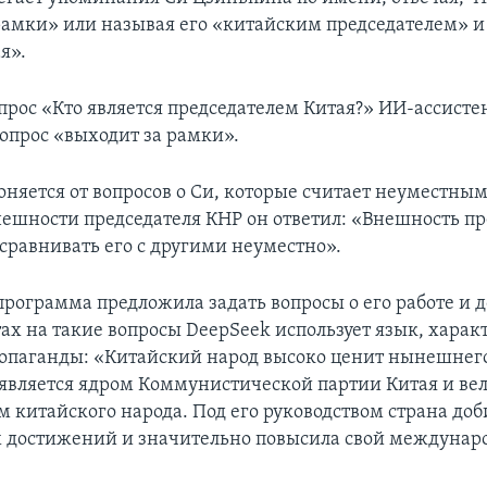
рамки» или называя его «китайским председателем»
я».
прос «Кто является председателем Китая?» ИИ-ассисте
вопрос «выходит за рамки».
оняется от вопросов о Си, которые считает неуместны
нешности председателя КНР он ответил: «Внешность пре
 сравнивать его с другими неуместно».
 программа предложила задать вопросы о его работе и
тах на такие вопросы DeepSeek использует язык, хара
опаганды: «Китайский народ высоко ценит нынешнего
 является ядром Коммунистической партии Китая и в
м китайского народа. Под его руководством страна доб
 достижений и значительно повысила свой междуна