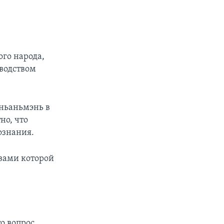
го народа,
оводством
яньаньмэнь в
но, что
ознания.
твами которой
о вопрос