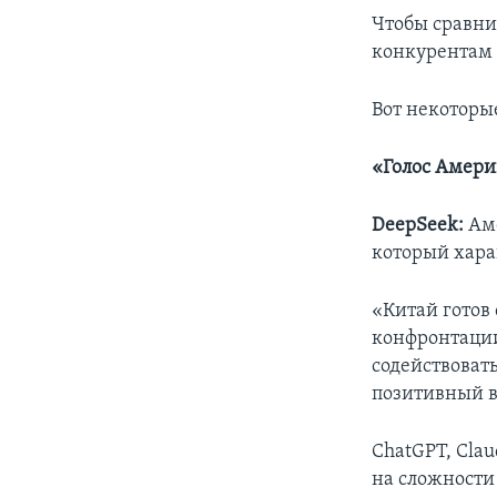
Чтобы сравни
конкурентам 
Вот некоторы
«Голос Амери
DeepSeek:
Аме
который хара
«Китай готов
конфронтации
содействоват
позитивный в
ChatGPT, Clau
на сложности