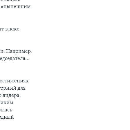
 и «нынешним
нт также
ми. Например,
дседателя...
 достижениях
ктерный для
 лидера,
еликим
илась
родный