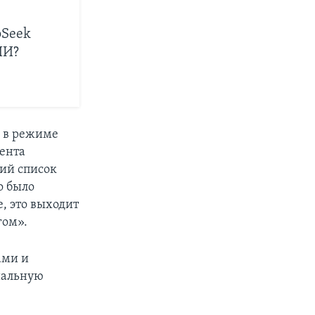
pSeek
ИИ?
я в режиме
тента
ий список
о было
, это выходит
гом».
ами и
циальную