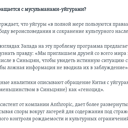
ращается с мусульманами-уйгурами?
ерждает, что уйгуры «в полной мере пользуются права
ободу вероисповедания и сохранение культурного насл
 взглядах Запада на эту проблему программа предлагае
 узнать правду: «Мы приглашаем друзей со всего мира 
 числе в Синьцзян, чтобы увидеть истинную ситуацию 
обы ложная информация не вводила их в заблуждение»
ные аналитики описывают обращение Китая с уйгура
меньшинством в Синьцзяне) как «геноцид».
систент от компании Anthropic, дает более развернуты
сывая споры вокруг лагерей для содержания под страж
ого контроля рождаемости и культурных ограничени