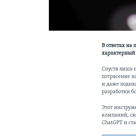
В ответах на
характерный 
Спустя лишь 
потрясение н
и даже поднял
разработки б
Этот инструм
компаний, св
ChatGPT и ст