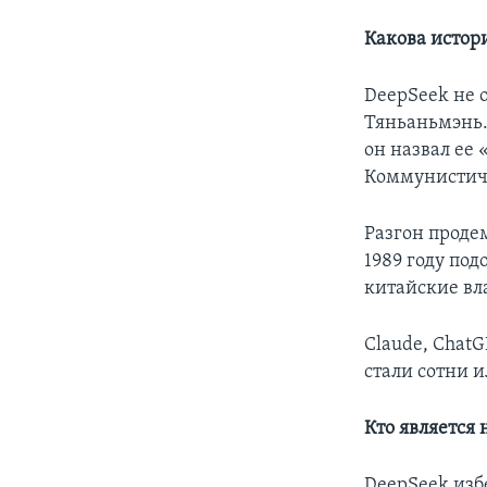
Какова истор
DeepSeek не 
Тяньаньмэнь.
он назвал ее 
Коммунистиче
Разгон проде
1989 году под
китайские вл
Claude, ChatG
стали сотни 
Кто является
DeepSeek изб