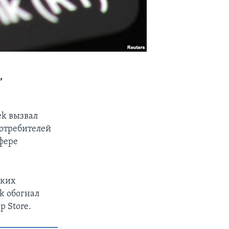
,
ek вызвал
потребителей
сфере
ских
k обогнал
 Store.