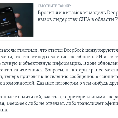
СМОТРИТЕ ТАКЖЕ:
Бросит ли китайская модель Dee
вызов лидерству США в области 
ователи отметили, что ответы DeepSeek цензурируютс
емени, что ставит под сомнение способность ИИ-ассис
ь точную и объективную информацию. В ходе обновлен
контента изменился. Вопросы, на которые ранее можн
ет, теперь приводят к появлению сообщения: «Извините
х возможностей. Давайте поговорим о чем-нибудь дру
занные с политикой, властью, территориальными спор
ая, DeepSeek либо не отвечает, либо транслирует офи
ина.