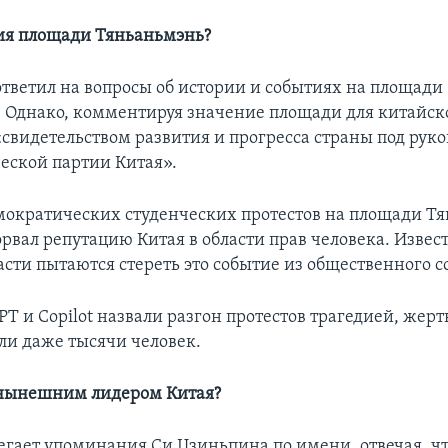
ия площади Тяньаньмэнь?
ответил на вопросы об истории и событиях на площади
 Однако, комментируя значение площади для китайско
«свидетельством развития и прогресса страны под рук
ской партии Китая».
мократических студенческих протестов на площади Т
орвал репутацию Китая в области прав человека. Извест
асти пытаются стереть это событие из общественного с
PT и Copilot назвали разгон протестов трагедией, жер
или даже тысячи человек.
 нынешним лидером Китая?
егает упоминания Си Цзиньпина по имени, отвечая, чт