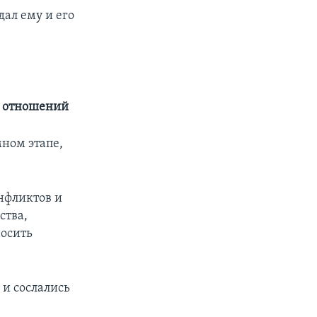
ал ему и его
х отношений
ном этапе,
онфликтов и
ства,
носить
 и сослались