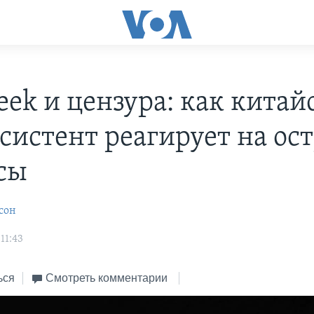
eek и цензура: как китай
систент реагирует на ос
сы
сон
11:43
ься
Смотреть комментарии