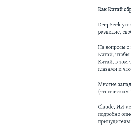
Как Китай об
DeepSeek утв
развитие, св
На вопросы о
Китай, чтобы
Китай, в том
глазами и чт
Многие запад
(этническим 
Claude, ИИ-ас
подробно опи
принудительн