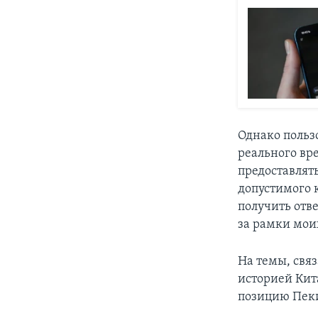
Однако польз
реального вр
предоставлят
допустимого 
получить отв
за рамки мои
На темы, свя
историей Кит
позицию Пек