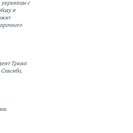
а украинцы с
ободу и
олжит
 прочного
идент Трамп
 Спасибо,
ни.