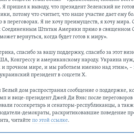
 Я пришел к выводу, что президент Зеленский не гото
ики, потому что считает, что наше участие дает ему б
 в переговорах. Я не хочу преимуществ, я хочу мира. 
к Соединенным Штатам Америки прямо в священном 
может вернуться, когда будет готов к миру».
рика, спасибо за вашу поддержку, спасибо за этот виз
ША, Конгрессу и американскому народу. Украина нужд
 и прочном мире, и мы работаем именно над этим», – 
 украинский президент в соцсети X.
и Белый дом распространил сообщение о поддержке, к
мп и вице-президент Джей Ди Вэнс после переговоров
овали госсекретарь и сенаторы-республиканцы, а так
нодатели-демократы, раскритиковавшие поведение пр
нта, читайте
по этой ссылке
.