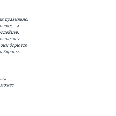
ли правильно,
 назад
–
и
ропейцев,
родолжает
 они борются
ть Европы.
над
 может