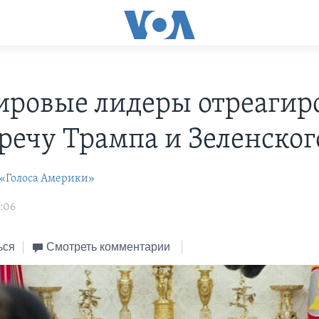
ировые лидеры отреагир
тречу Трампа и Зеленског
 «Голоса Америки»
7:06
ься
Смотреть комментарии