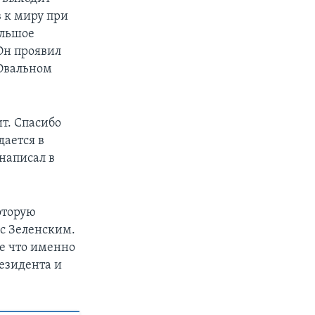
в к миру при
ольшое
Он проявил
Овальном
ит. Спасибо
ается в
написал в
оторую
 с Зеленским.
же что именно
езидента и