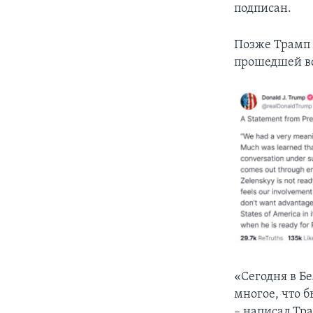
подписан.
Позже Трамп 
прошедшей в
«Сегодня в Бе
многое, что 
– написал Тра