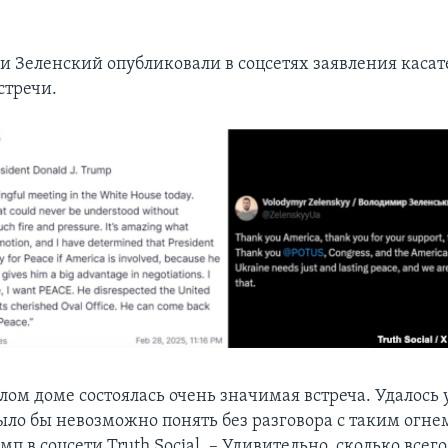
и Зеленский опубликовали в соцсетях заявления касат
стречи.
лом доме состоялась очень значимая встреча. Удалось 
было бы невозможно понять без разговора с таким огне
мп в соцсети Truth Social. – Удивительно, сколько всег