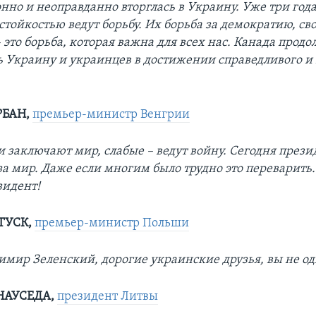
онно и неоправданно вторглась в Украину. Уже три год
тойкостью ведут борьбу. Их борьба за демократию, св
 это борьба, которая важна для всех нас. Канада прод
 Украину и украинцев в достижении справедливого и
РБАН,
премьер-министр Венгрии
 заключают мир, слабые – ведут войну. Сегодня през
за мир. Даже если многим было трудно это переварить.
зидент!
ТУСК,
премьер-министр Польши
имир Зеленский, дорогие украинские друзья, вы не од
НАУСЕДА,
президент Литвы