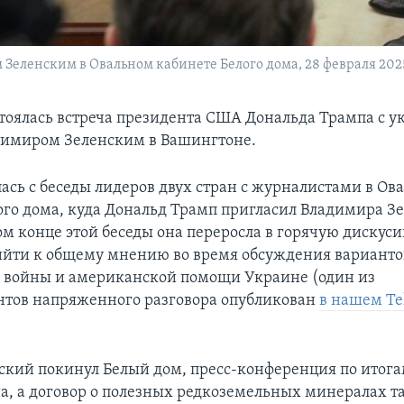
Зеленским в Овальном кабинете Белого дома, 28 февраля 202
стоялась встреча президента США Дональда Трампа с 
димиром Зеленским в Вашингтоне.
лась с беседы лидеров двух стран с журналистами в Ов
ого дома, куда Дональд Трамп пригласил Владимира Зе
ом конце этой беседы она переросла в горячую дискуси
ийти к общему мнению во время обсуждения варианто
 войны и американской помощи Украине (один из
тов напряженного разговора опубликован
в нашем Te
нский покинул Белый дом, пресс-конференция по итога
а, а договор о полезных редкоземельных минералах та