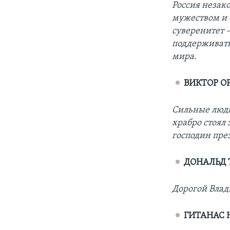
Россия незак
мужеством и с
суверенитет –
поддерживать
мира.
ВИКТОР О
Сильные люди
храбро стоял 
господин пре
ДОНАЛЬД 
Дорогой Влад
ГИТАНАС 