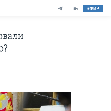
ЭФИР
овали
о?