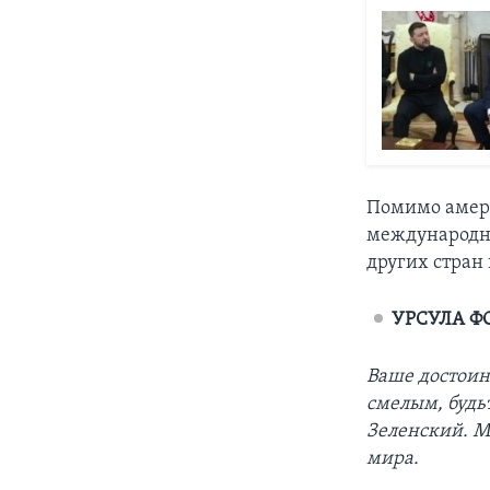
Помимо амери
международно
других стран
УРСУЛА Ф
Ваше достоин
смелым, будь
Зеленский. М
мира.