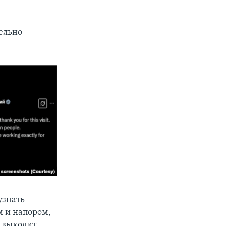
ельно
узнать
м и напором,
о выходит