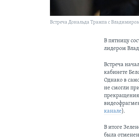
Встреча Дональда Трампа с Владимиром 
В пятницу со
лидером Вла
Встреча нача
кабинете Бел
Однако в сам
не смогли пр
прекращения
видеофрагмен
канале
).
В итоге Зеле
была отменен