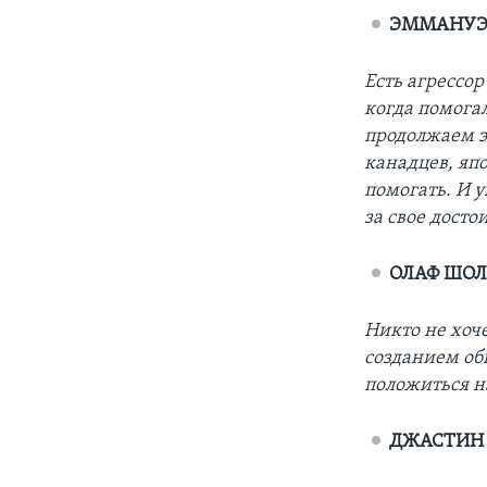
ЭММАНУЭ
Есть агрессор
когда помога
продолжаем э
канадцев, яп
помогать. И у
за свое досто
ОЛАФ ШОЛ
Никто не хоч
созданием об
положиться н
ДЖАСТИН