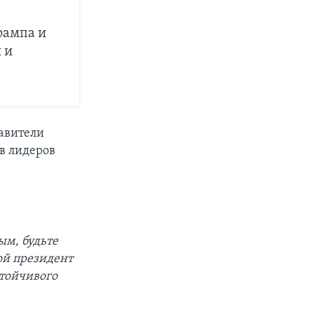
рампа и
 и
авители
в лидеров
ым, будьте
ой президент
стойчивого