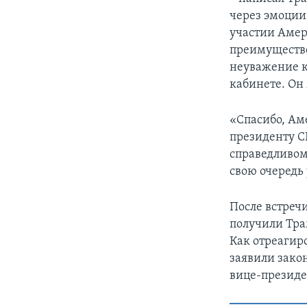
через эмоции.
участии Амер
преимущество
неуважение 
кабинете. Он 
«Спасибо, Аме
президенту С
справедливом
свою очередь
После встреч
получили Тра
Как отреагир
заявили зако
вице-президе