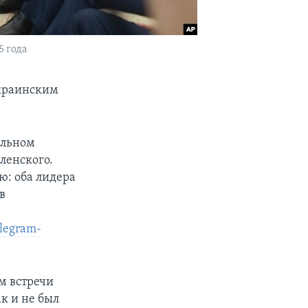
5 года
украинским
альном
ленского.
ю: оба лидера
в
legram-
м встречи
к и не был