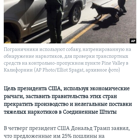
Learning English
СОЦИАЛЬНЫЕ СЕТИ
Пограничники используют собаку, натренированную на
обнаружение наркотиков, для проверки транспортных
Языки
средств на контрольно-пропускном пункте Pine Valley в
Калифорнии (AP Photo/Elliot Spagat, архивное фото)
Цель президента США, используя экономические
рычаги, заставить правительства этих стран
прекратить производство и нелегальные поставки
тяжелых наркотиков в Соединенные Штаты
В четверг президент США Дональд Трамп заявил,
что предложенные им 25% пошлины на