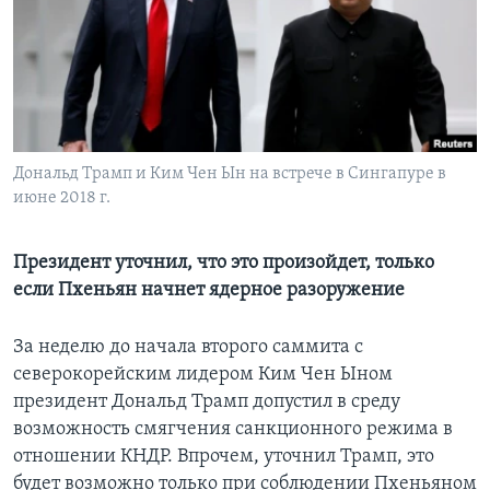
Learning English
СОЦИАЛЬНЫЕ СЕТИ
Дональд Трамп и Ким Чен Ын на встрече в Сингапуре в
июне 2018 г.
Языки
Президент уточнил, что это произойдет, только
если Пхеньян начнет ядерное разоружение
За неделю до начала второго саммита с
северокорейским лидером Ким Чен Ыном
президент Дональд Трамп допустил в среду
возможность смягчения санкционного режима в
отношении КНДР. Впрочем, уточнил Трамп, это
будет возможно только при соблюдении Пхеньяном