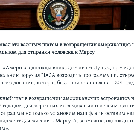
звал это важным шагом в возвращении американцев н
ментом для отправки человека к Марсу
о «Америка однажды вновь достигнет Луны», президе
дельник поручил НАСА возродить программу пилотир
сследований, которая была приостановлена в 2011 год
ажный шаг в возвращении американских астронавтов 
2 года для долгосрочных исследований и использования
тот раз мы не только установим наш флаг и оставим на
ндамент для миссии к Марсу. А, возможно, однажды и
ам».