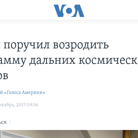
 поручил возродить
амму дальних космичес
ов
ей «Голоса Америки»
кабрь, 2017 09:56
ься