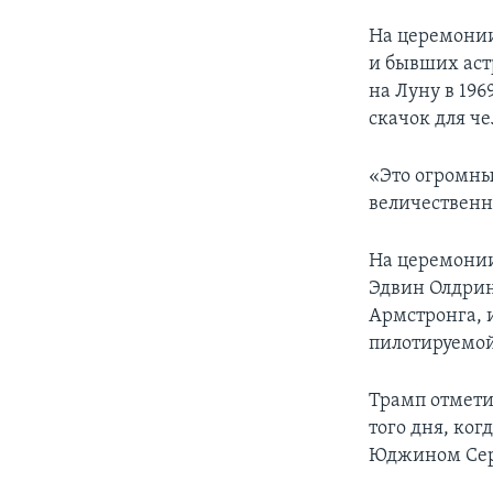
На церемонии
и бывших аст
на Луну в 196
скачок для че
«Это огромны
величественн
На церемонии 
Эдвин Олдрин
Армстронга, 
пилотируемой 
Трамп отмети
того дня, ко
Юджином Се