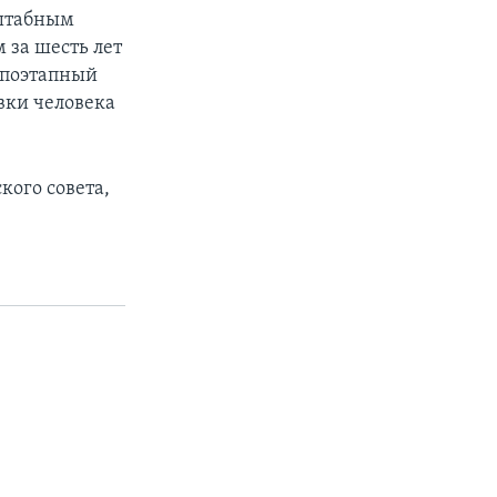
сштабным
 за шесть лет
«поэтапный
вки человека
кого совета,