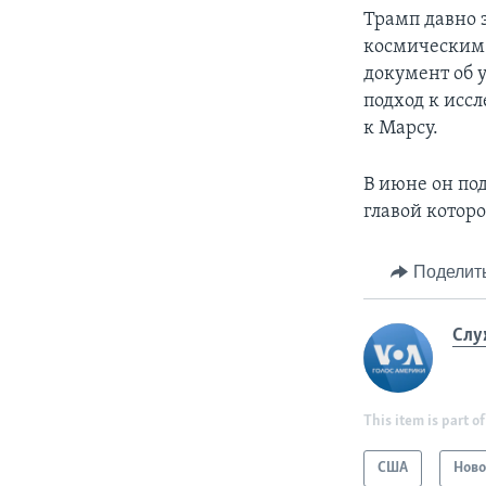
Трамп давно 
космическим 
документ об 
подход к исс
к Марсу.
В июне он по
главой котор
Поделит
Слу
This item is part of
США
Ново