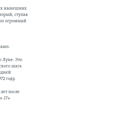
ких нынешних
торый, ступая
, но огромный
ю
рамп.
о Луне. Это
ского шага
едней
72 году.
лет после
н-17»