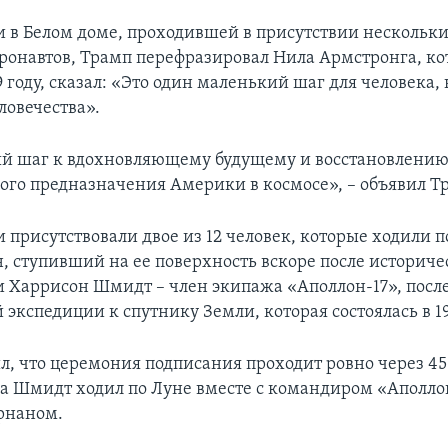
 в Белом доме, проходившей в присутствии несколь
ронавтов, Трамп перефразировал Нила Армстронга, ко
9 году, сказал: «Это один маленький шаг для человека
ловечества».
й шаг к вдохновляющему будущему и восстановлени
ого предназначения Америки в космосе», – объявил Т
присутствовали двое из 12 человек, которые ходили п
, ступивший на ее поверхность вскоре после историче
и Харрисон Шмидт – член экипажа «Аполлон-17», посл
экспедиции к спутнику Земли, которая состоялась в 19
л, что церемония подписания проходит ровно через 45 
гда Шмидт ходил по Луне вместе с командиром «Аполло
рнаном.