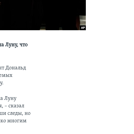
а Луну, что
нт Дональд
уемых
у.
на Луну
, – сказал
ши следы, но
 ко многим