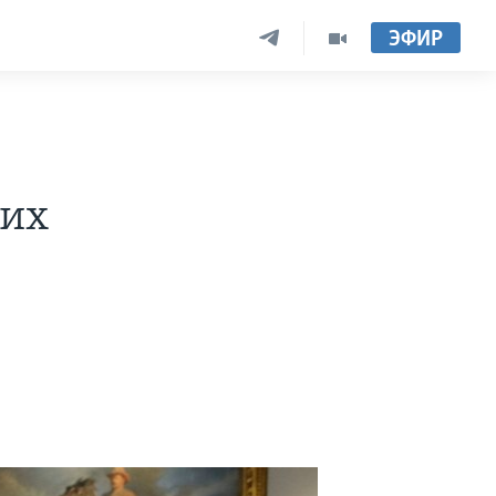
ЭФИР
ких