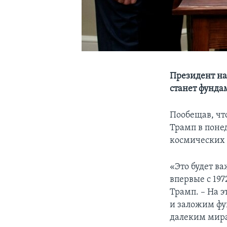
Президент на
станет фунда
Пообещав, чт
Трамп в поне
космических и
«Это будет в
впервые с 197
Трамп. – На э
и заложим фу
далеким мир