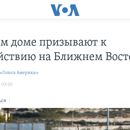
ом доме призывают к
йствию на Ближнем Вост
 «Голоса Америки»
7 03:20
ься