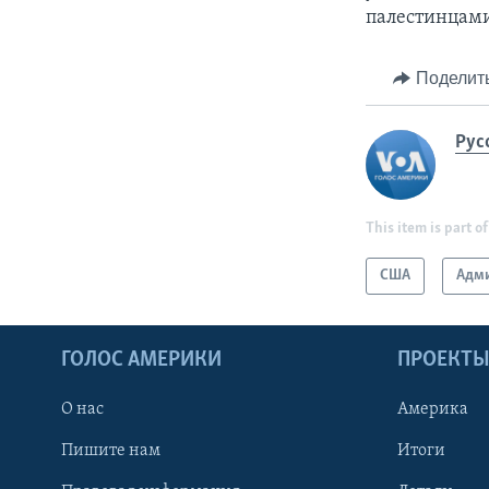
палестинцами»
Поделит
Рус
This item is part of
США
Адми
ГОЛОС АМЕРИКИ
ПРОЕКТ
О нас
Америка
Пишите нам
Итоги