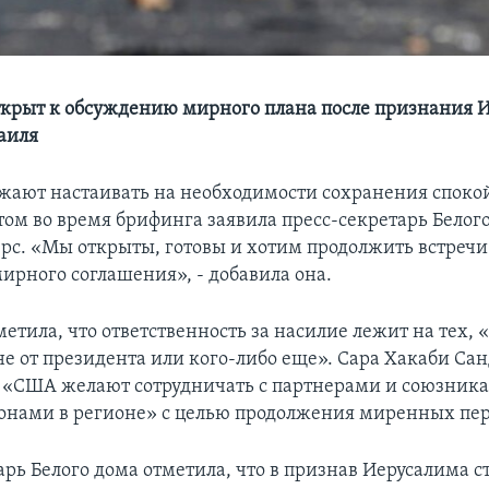
крыт к обсуждению мирного плана после признания 
аиля
ают настаивать на необходимости сохранения спокой
том во время брифинга заявила пресс-секретарь Белог
рс. «Мы открыты, готовы и хотим продолжить встречи
ирного соглашения», - добавила она.
етила, что ответственность за насилие лежит на тех, «
не от президента или кого-либо еще». Сара Хакаби Са
о «США желают сотрудничать с партнерами и союзник
онами в регионе» с целью продолжения миренных пер
арь Белого дома отметила, что в признав Иерусалима с