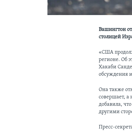
Вашингтон от
столицей Изр
«США продолж
регионе. Об э
Хакаби Санде
обсуждения м
Она также отм
совершает, а 
добавила, чт
другими стор
Пресс-секрет