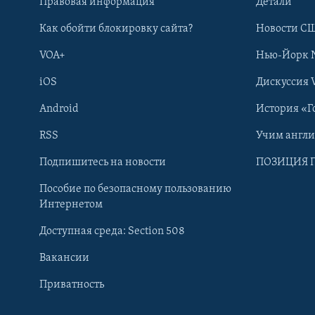
Правовая информация
Детали
Как обойти блокировку сайта?
Новости СШ
VOA+
Нью-Йорк 
iOS
Дискуссия 
Android
История «Г
RSS
Учим англ
Learning English
Подпишитесь на новости
ПОЗИЦИЯ 
Пособие по безопасному пользованию
СОЦИАЛЬНЫЕ СЕТИ
Интернетом
Доступная среда: Section 508
Вакансии
Приватность
Языки