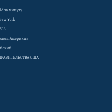
А за минуту
New York
VOA
олоса Америки»
ийский
ПРАВИТЕЛЬСТВА США