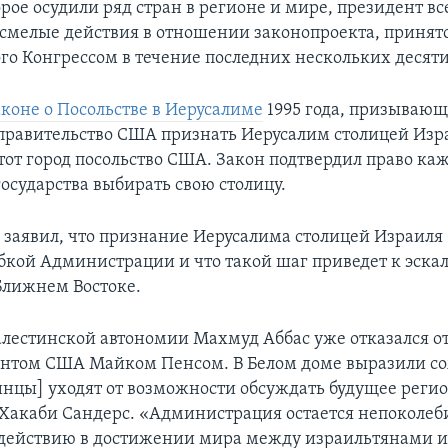
рое осудили ряд стран в регионе и мире, президент в
смелые действия в отношении законопроекта, принято
го Конгрессом в течение последних нескольких десят
коне о Посольстве в Иерусалиме
1995 года, призываю
правительство США признать Иерусалим столицей Изр
тот город посольство США. Закон подтвердил право ка
осударства выбирать свою столицу.
в заявил, что признание Иерусалима столицей Израиля
кой Администрации и что такой шаг приведет к эска
Ближнем Востоке.
лестинской автономии Махмуд Аббас уже отказался от
нтом США Майком Пенсом. В Белом доме выразили со
инцы] уходят от возможности обсуждать будущее регио
 Хакаби Сандерс. «Администрация остается непоколеб
одействию в достижении мира между израильтянами 