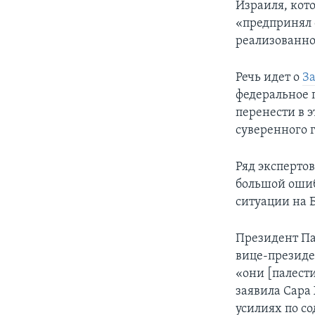
Израиля, кото
«предпринял 
реализованно
Речь идет о
За
федеральное 
перенести в э
суверенного г
Ряд эксперто
большой ошиб
ситуации на 
Президент Па
вице-президе
«они [палест
заявила Сара
усилиях по с