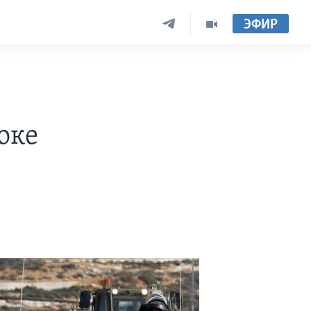
ЭФИР
оке