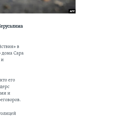
Иерусалима
ствия» в
о дома Сара
 и
кто его
ндерс
ами и
еговоров.
толицей