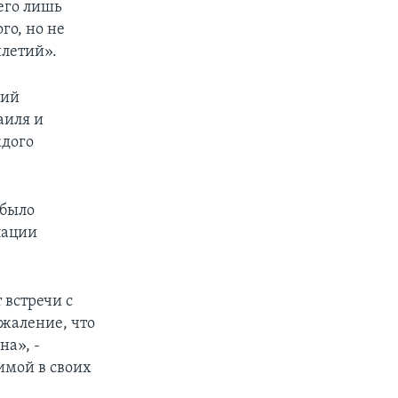
сего лишь
го, но не
илетий».
щий
аиля и
ждого
 было
лации
 встречи с
жаление, что
на», -
имой в своих
и