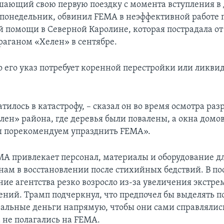
шающий свою первую поездку с момента вступления в
 понедельник, обвинил FEMA в неэффективной работе 
 помощи в Северной Каролине, которая пострадала от
раганом «Хелен» в сентябре.
то его указ потребует коренной перестройки или ликви
тилось в катастрофу, – сказал он во время осмотра ра
лен» района, где деревья были повалены, а окна домо
ы порекомендуем упразднить FEMA».
MA привлекает персонал, материалы и оборудование д
ам в восстановлении после стихийных бедствий. В по
ие агентства резко возросло из-за увеличения экстр
ений. Трамп подчеркнул, что предпочел бы выделять 
альные деньги напрямую, чтобы они сами справлялись
а не полагались на FEMA.