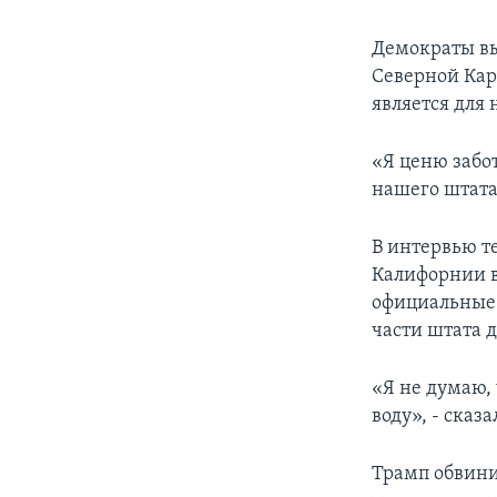
Демократы вы
Северной Кар
является для
«Я ценю забо
нашего штата»
В интервью т
Калифорнии в
официальные 
части штата 
«Я не думаю,
воду», - сказ
Трамп обвини