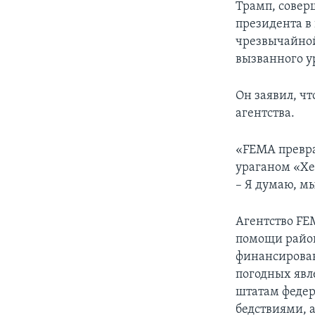
Трамп, совер
президента в
чрезвычайной
вызванного у
Он заявил, ч
агентства.
«FEMA превра
ураганом «Хе
– Я думаю, м
Агентство FE
помощи район
финансирован
погодных явл
штатам федер
бедствиями, 