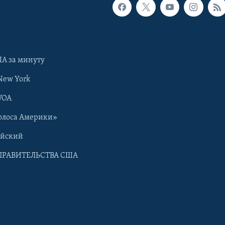
А за минуту
New York
VOA
олоса Америки»
ийский
ПРАВИТЕЛЬСТВА США