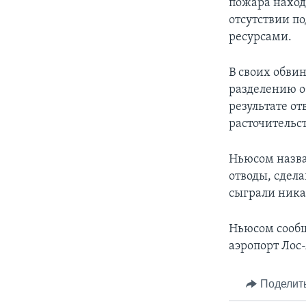
пожара наход
отсутствии п
ресурсами.
В своих обви
разделению о
результате от
расточительс
Ньюсом назва
отводы, сдел
сыграли ника
Ньюсом сообщ
аэропорт Лос
Поделит