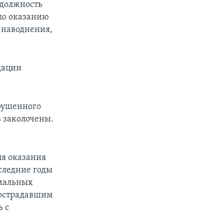
 должность
по оказанию
 наводнения,
дации
зрушенного
в заколочены.
ля оказания
следние годы
емальных
пострадавшим
 с