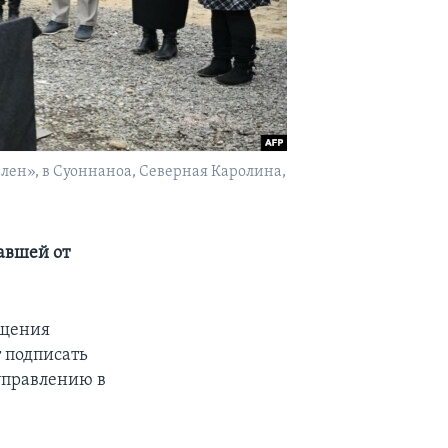
лен», в Суоннаноа, Северная Каролина,
авшей от
ещения
 подписать
управлению в