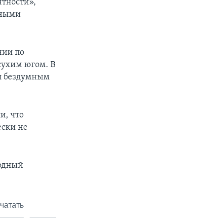
нтности»,
дными
нии по
сухим югом. В
ал бездумным
и, что
ески не
родный
чатать