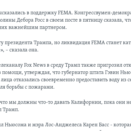
сказались в поддержку FEMA. Конгрессвумен-демокр
олины Дебора Росс в своем посте в пятницу сказала, ч
 них важнейшим партнером.
ту президента Трампа, но ликвидация FEMA станет кат
, – сказала она.
елеканалу Fox News в среду Трамп также пригрозил от
 помощи, утверждая, что губернатор штата Гэвин Нью
лица отказались своевременно предоставить воду из 
для борьбы с пожарами.
 что мы должны что-то давать Калифорнии, пока они не
ал Трамп.
л Ньюсома и мэра Лос-Анджелеса Карен Басс - котора