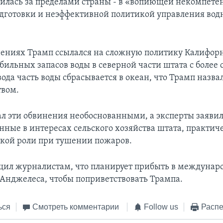
илась за пределами страны - в «вопиющей некомпете
одготовки и неэффективной политикой управления во
нениях Трамп ссылался на сложную политику Калифор
бильных запасов воды в северной части штата с более 
вода часть воды сбрасывается в океан, что Трамп назв
твом.
л эти обвинения необоснованными, а эксперты заявил
анные в интересах сельского хозяйства штата, практич
кой роли при тушении пожаров.
ил журналистам, что планирует прибыть в междуна
-Анджелеса, чтобы поприветствовать Трампа.
ься
Смотреть комментарии
Follow us
Распе