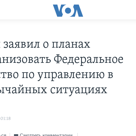
 заявил о планах
анизовать Федеральное
ство по управлению в
ычайных ситуациях
 01:18
ься
Смотреть комментарии