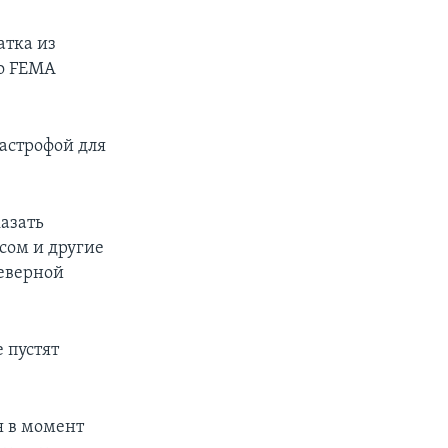
атка из
то FEMA
астрофой для
казать
сом и другие
северной
 пустят
я в момент