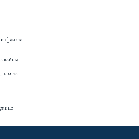
 конфликта
ию войны
я чем-то
краине