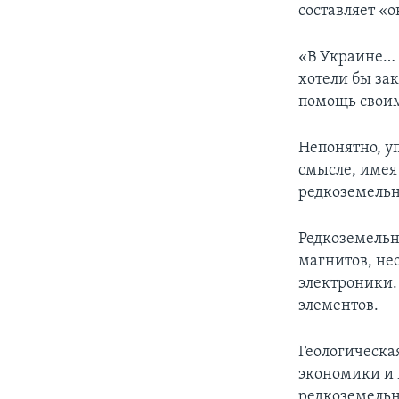
составляет «
«В Украине… 
хотели бы за
помощь свои
Непонятно, у
смысле, имея
редкоземельн
Редкоземельн
магнитов, не
электроники.
элементов.
Геологическ
экономики и 
редкоземельн