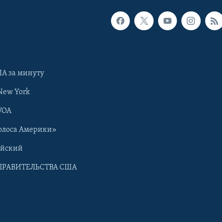
А за минуту
New York
VOA
олоса Америки»
ийский
ПРАВИТЕЛЬСТВА США