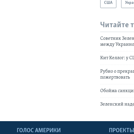
США
Укра
Читайте 
Советник Зелен
между Украино
Кит Келлог: у 
Рубио о прекра
пожертвовать
Обойма санкци
Зеленский наде
ГОЛОС АМЕРИКИ
ПРОЕКТ