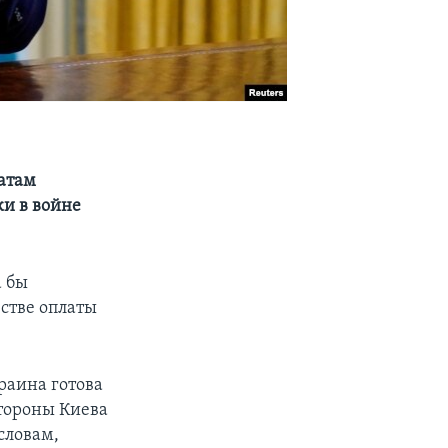
атам
и в войне
а бы
стве оплаты
раина готова
стороны Киева
словам,