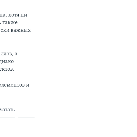
а, хотя ни
А также
ески важных
ллов, а
днако
ектов.
элементов и
чатать