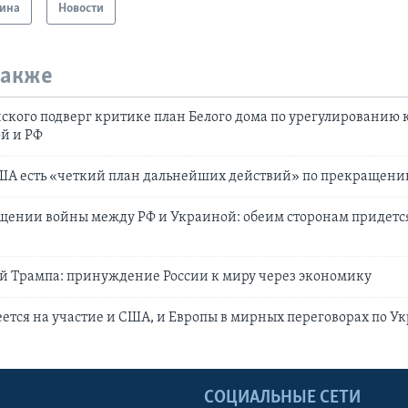
ина
Новости
также
ского подверг критике план Белого дома по урегулированию
й и РФ
США есть «четкий план дальнейших действий» по прекращен
щении войны между РФ и Украиной: обеим сторонам придетс
й Трампа: принуждение России к миру через экономику
ется на участие и США, и Европы в мирных переговорах по У
Ы
СОЦИАЛЬНЫЕ СЕТИ