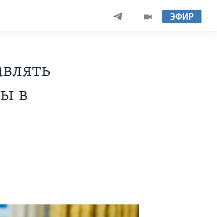
ЭФИР
авлять
ы в