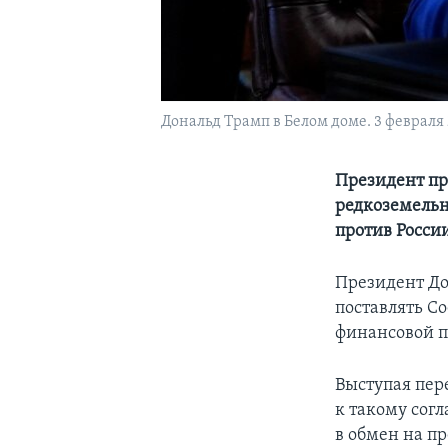
Дональд Трамп в Белом доме. 3 февраля 
Президент пр
редкоземельн
против Росси
Президент До
поставлять С
финансовой п
Выступая пер
к такому сог
в обмен на п