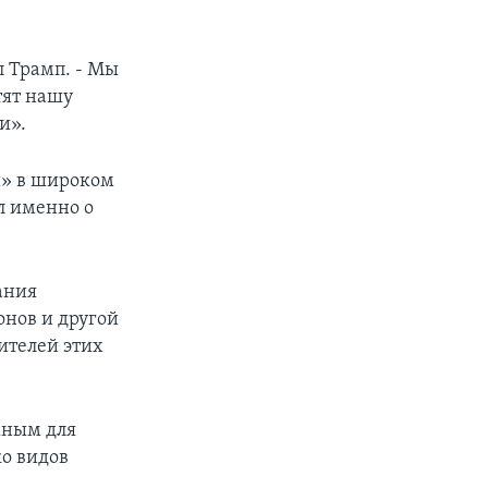
л Трамп. - Мы
тят нашу
и».
ы» в широком
л именно о
ания
онов и другой
ителей этих
жным для
о видов