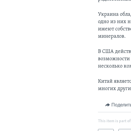
Украина обла
одно из них 
имеют собств
минералов.
В США действ
возможности 
несколько ко
Китай являет
многих други
Поделит
This item is part of