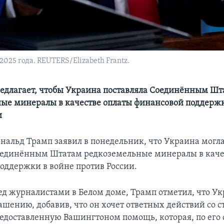
2025 года. REUTERS/Elizabeth Frantz.
едлагает, чтобы Украина поставляла Соединённым Шт
ые минералы в качестве оплаты финансовой поддержк
и
нальд Трамп заявил в понедельник, что Украина могл
оединённым Штатам редкоземельные минералы в каче
оддержки в войне против России.
ед журналистами в Белом доме, Трамп отметил, что Ук
лашению, добавив, что он хочет ответных действий со 
редоставленную Вашингтоном помощь, которая, по его 