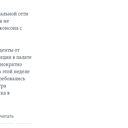
альной сети
а не
жонсона с
денты от
иции в палате
днократно
 этой неделе
требовались
тра
ка в
чатать