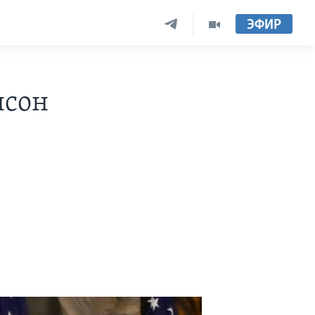
ЭФИР
нсон