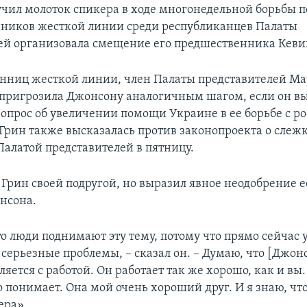
чил молоток спикера в ходе многонедельной борьбы по
нников жесткой линии среди республиканцев Палаты
ей организовала смещение его предшественника Кеви
онниц жесткой линии, член Палаты представителей М
 пригрозила Джонсону аналогичным шагом, если он вы
вопрос об увеличении помощи Украине в ее борьбе с р
Грин также высказалась против законопроекта о слежк
Палатой представителей в пятницу.
 Грин своей подругой, но выразил явное неодобрение е
нсона.
о люди поднимают эту тему, потому что прямо сейчас у
 серьезные проблемы, – сказал он. – Думаю, что [Джон
яется с работой. Он работает так же хорошо, как и вы.
 понимает. Она мой очень хороший друг. И я знаю, что
ера».