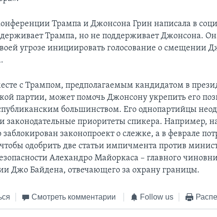
конференции Трампа и Джонсона Грин написала в соци
оддерживает Трампа, но не поддерживает Джонсона. Он
своей угрозе инициировать голосование о смещении Д
.
есте с Трампом, предполагаемым кандидатом в прези
кой партии, может помочь Джонсону укрепить его поз
спубликанским большинством. Его однопартийцы нео
и законодательные приоритеты спикера. Например, на
 заблокирован законопроект о слежке, а в феврале по
 чтобы одобрить две статьи импичмента против минис
езопасности Алехандро Майоркаса – главного чиновни
и Джо Байдена, отвечающего за охрану границы.
ься
Смотреть комментарии
Follow us
Распе