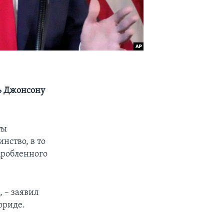
ь Джонсону
ты
нство, в то
дробленного
 – заявил
ориде.