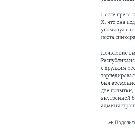
После пресс-
Х, что она п
упомянула о 
поста спикера
Появление вм
Республиканс
с хрупким ре
торпедировал
был временно
две попытки,
внутренней б
администраци
Поделит