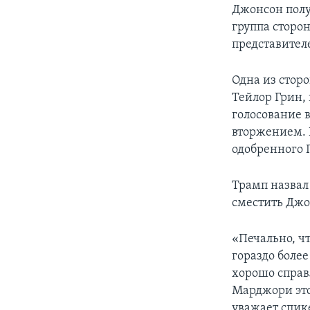
Джонсон полу
группа сторо
представител
Одна из стор
Тейлор Грин,
голосование 
вторжением. 
одобренного 
Трамп назвал
сместить Джо
«Печально, чт
гораздо более
хорошо справл
Марджори это
уважает спик