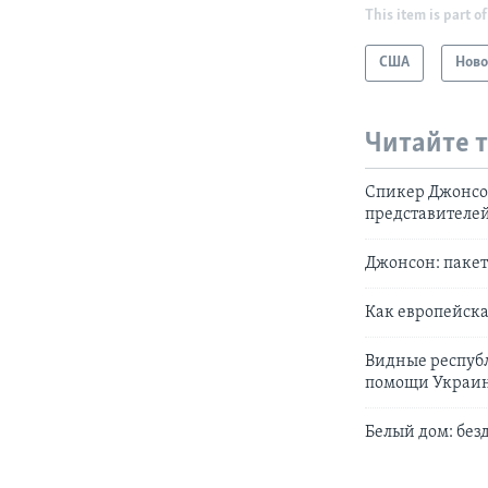
This item is part of
США
Ново
Читайте 
Спикер Джонсо
представителе
Джонсон: пакет
Как европейск
Видные республ
помощи Украи
Белый дом: без