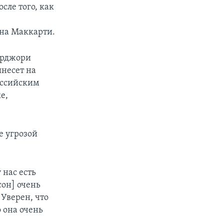
сле того, как
на Маккарти.
арджори
несет на
оссийским
е,
е угрозой
 нас есть
сон] очень
 Уверен, что
 она очень