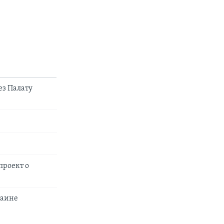
ез Палату
проект о
раине