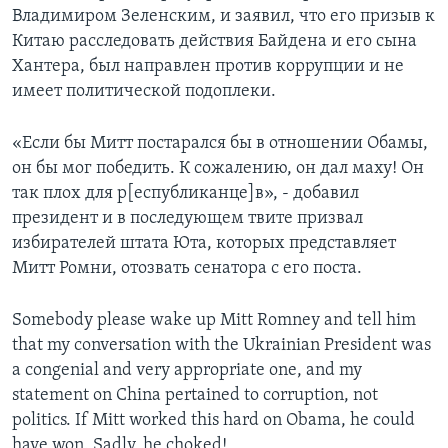
Владимиром Зеленским, и заявил, что его призыв к
Китаю расследовать действия Байдена и его сына
Хантера, был направлен против коррупции и не
имеет политической подоплеки.
«Если бы Митт постарался бы в отношении Обамы,
он бы мог победить. К сожалению, он дал маху! Он
так плох для р[еспубликанце]в», - добавил
президент и в последующем твите призвал
избирателей штата Юта, которых представляет
Митт Ромни, отозвать сенатора с его поста.
Somebody please wake up Mitt Romney and tell him
that my conversation with the Ukrainian President was
a congenial and very appropriate one, and my
statement on China pertained to corruption, not
politics. If Mitt worked this hard on Obama, he could
have won. Sadly, he choked!