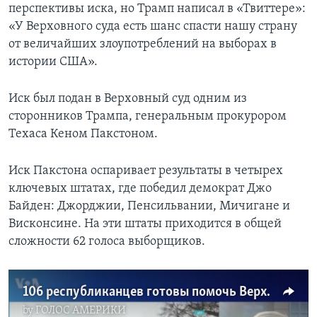
перспективы иска, но Трамп написал в «Твиттере»:
«У Верховного суда есть шанс спасти нашу страну
от величайших злоупотреблений на выборах в
истории США».
Иск был подан в Верховный суд одним из
сторонников Трампа, генеральным прокурором
Техаса Кеном Пакстоном.
Иск Пакстона оспаривает результаты в четырех
ключевых штатах, где победил демократ Джо
Байден: Джорджии, Пенсильвании, Мичигане и
Висконсине. На эти штаты приходится в общей
сложности 62 голоса выборщиков.
106 республиканцев готовы помочь Верховному суду
by
ГОЛОС АМЕРИКИ