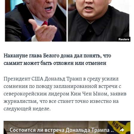
Learning English
СОЦИАЛЬНЫЕ СЕТИ
Языки
Накануне глава Белого дома дал понять, что
саммит может быть отложен или отменен
Президент США Дональд Трамп в среду усилил
сомнения по поводу запланированной встречи с
северокорейским лидером Ким Чен Ыном, заявив
журналистам, что все станет точно известно на
следующей неделе.
Состоится ли встреча Дональда Трампа и Ким Чен Ына?