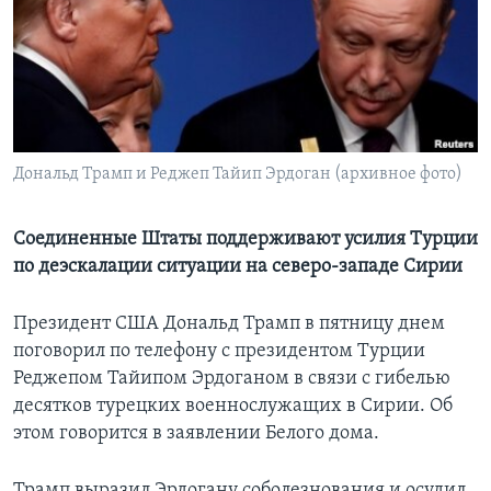
Learning English
СОЦИАЛЬНЫЕ СЕТИ
Дональд Трамп и Реджеп Тайип Эрдоган (архивное фото)
Языки
Соединенные Штаты поддерживают усилия Турции
по деэскалации ситуации на северо-западе Сирии
Президент США Дональд Трамп в пятницу днем
поговорил по телефону с президентом Турции
Реджепом Тайипом Эрдоганом в связи с гибелью
десятков турецких военнослужащих в Сирии. Об
этом говорится в заявлении Белого дома.
Трамп выразил Эрдогану соболезнования и осудил