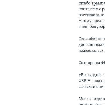
штабе Трампа
контактах с 
расследовани
между предвы
спецпрокурор
Свои обвинен
допрашивали 
пользовалась
Со стороны ФБ
«В выходные 
ФБР. Не под п
солгал, и они
Москва отрица
не вступал в 