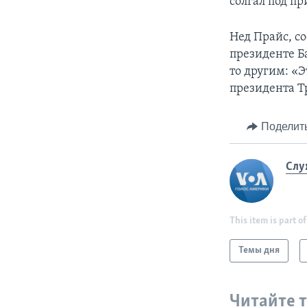
солгал под пр
Нед Прайс, с
президенте Б
то другим: «
президента Т
Поделит
Слу
This item is part of
Темы дня
Читайте 