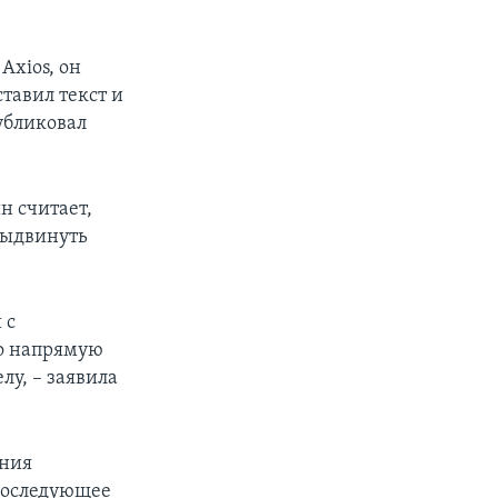
Axios, он
ставил текст и
убликовал
н считает,
выдвинуть
 с
ло напрямую
лу, – заявила
ения
 последующее