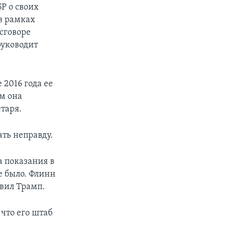
Р о своих
в рамках
сговоре
руководит
2016 года ее
м она
таря.
ать неправду.
 показания в
не было. Флинн
явил Трамп.
 что его штаб