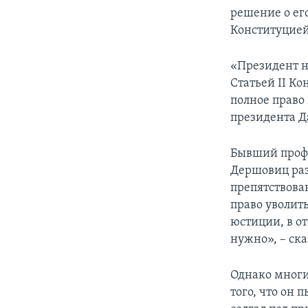
решение о ег
Конституцией
«Президент не
Cтатьей II К
полное право 
президента Д
Бывший профе
Дершовиц раз
препятствова
право уволит
юстиции, в о
нужно», – ска
Однако многи
того, что он 