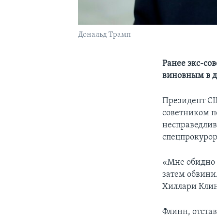
Дональд Трамп
Ранее экс-со
виновным в 
Президент СШ
советником п
несправедлив
спецпрокурор
«Мне обидно 
затем обвини
Хиллари Клин
Флинн, отста