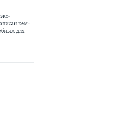
экс-
написан кем-
добным для