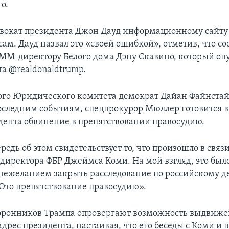
о.
двокат президента Джон Дауд информационному сайту 
сам. Дауд назвал это «своей ошибкой», отметив, что со
СММ-директору Белого дома Дэну Скавино, который оп
та @realdonaldtrump.
ого Юридического комитета демократ Дайан Файнстай
 последним событиям, спецпрокурор Мюллер готовится 
дента обвинение в препятствовании правосудию.
редь об этом свидетельствует то, что произошло в связи
директора ФБР Джеймса Коми. На мой взгляд, это бы
 нежеланием закрыть расследование по российскому де
 Это препятствование правосудию».
оронников Трампа опровергают возможность выдвиж
адрес президента, настаивая, что его беседы с Коми и