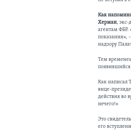
Как напомина
Херман
, экс
агентам ФБР. 
показания», 
надзору Пала
Тем временем
появившийся 
Как написал 
вице-президен
действия во 
нечего!»
Это свидетель
его вступлени