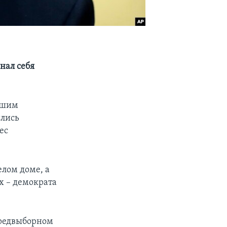
нал себя
вшим
шлись
ес
елом доме, а
х – демократа
предвыборном