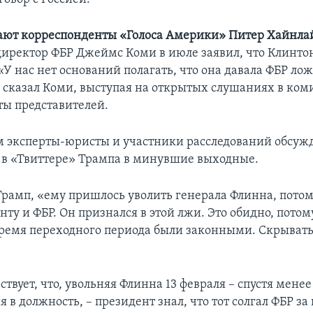
ют корреспонденты «Голоса Америки» Питер Хайнла
-директор ФБР Джеймс Коми в июле заявил, что Клинтон
«У нас нет оснований полагать, что она давала ФБР ло
– сказал Коми, выступая на открытых слушаниях в ком
ты представителей.
 эксперты-юристы и участники расследований обсужд
в «Твиттере» Трампа в минувшие выходные.
Трамп, «ему пришлось уволить генерала Флинна, потому
ту и ФБР. Он признался в этой лжи. Это обидно, потому
время переходного периода были законными. Скрывать
ствует, что, увольняя Флинна 13 февраля – спустя мене
я в должность, – президент знал, что тот солгал ФБР за