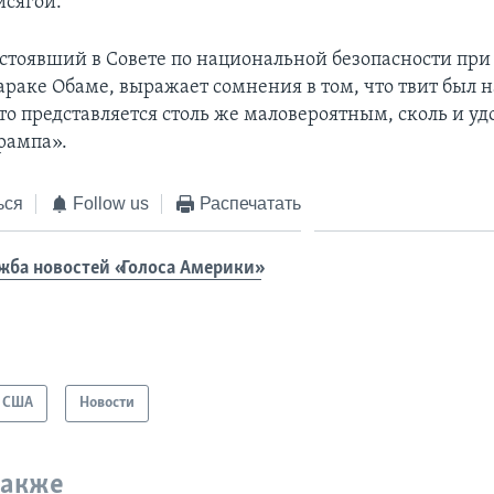
исягой.
остоявший в Совете по национальной безопасности при 
араке Обаме, выражает сомнения в том, что твит был 
Это представляется столь же маловероятным, сколь и у
рампа».
ься
Follow us
Распечатать
жба новостей «Голоса Америки»
США
Новости
также