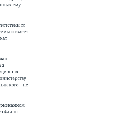
анных ему
тветствии со
стемы и имеет
окат
Алан
 в
туционное
инистерству
нии кого – не
 признанием
что Флинн