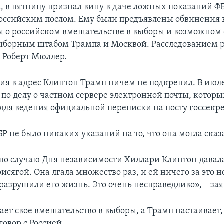
, в пятницу признал вину в даче ложных показаний ФБ
российским послом. Ему были предъявлены обвинения 
я о российском вмешательстве в выборы и возможном 
борным штабом Трампа и Москвой. Расследованием 
 Роберт Мюллер.
ия в адрес Клинтон Трамп ничем не подкрепил. В июле 
по делу о частном сервере электронной почты, которы
 для ведения официальной переписки на посту госсекре
Р не было никаких указаний на то, что она могла сказ
по случаю Дня независимости Хиллари Клинтон давала
рисягой. Она лгала множество раз, и ей ничего за это 
 разрушили его жизнь. Это очень несправедливо», – за
ет свое вмешательство в выборы, а Трамп настаивает,
сговор с Россией.