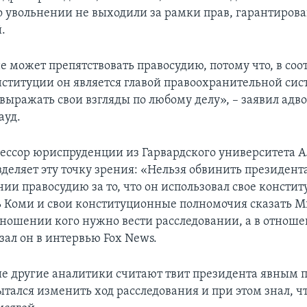
о увольнении не выходили за рамки прав, гарантиров
.
 может препятствовать правосудию, потому что, в соо
онституции он является главой правоохранительной си
выражать свои взгляды по любому делу», – заявил адв
ауд.
ссор юриспруденции из Гарвардского университета 
деляет эту точку зрения: «Нельзя обвинить президента
нии правосудию за то, что он использовал свое консти
ь Коми и свои конституционные полномочия сказать М
тношении кого нужно вести расследовании, а в отноше
зал он в интервью Fox News.
е другие аналитики считают твит президента явным
пытался изменить ход расследования и при этом знал, 