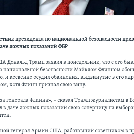
ветник президента по национальной безопасности приз
даче ложных показаний ФБР
А Дональд Трамп заявил в понедельник, что с его бы
о национальной безопасности Майклом Флинном обо
о, и косвенно осудил обвинения, выдвинутые в его адр
ом, хотя Флинн признал свою вину.
за генерала Флинна», – сказал Трамп журналистам в Б
л в даче ложных показаний свою соперницу на выбора
тон.
вной генерал Армии США, работавший советником в 