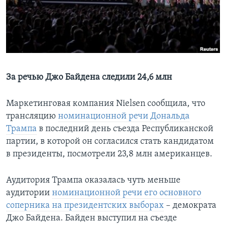
Learning English
СОЦИАЛЬНЫЕ СЕТИ
За речью Джо Байдена следили 24,6 млн
Языки
Маркетинговая компания Nielsen сообщила, что
трансляцию
номинационной речи Дональда
Трампа
в последний день съезда Республиканской
партии, в которой он согласился стать кандидатом
в президенты, посмотрели 23,8 млн американцев.
Аудитория Трампа оказалась чуть меньше
аудитории
номинационной речи его основного
соперника на президентских выборах
– демократа
Джо Байдена. Байден выступил на съезде