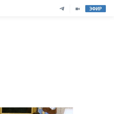
ЭФИР
м