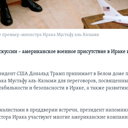
е премьер-министра Ирака Мустафу аль-Казыми
скуссии – американское военное присутствие в Ираке
езидент США Дональд Трамп принимает в Белом доме 
ка Мустафу аль-Казыми для переговоров, посвященн
табильности и безопасности в Ираке, а также развити
рналистами в преддверии встречи, президент напомнил,
ктора Ирака участвуют многие американские компани