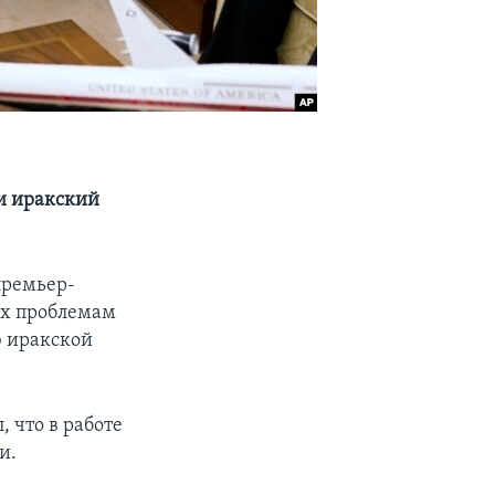
 и иракский
премьер-
ых проблемам
ю иракской
 что в работе
и.