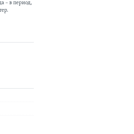
а – в период,
тер.