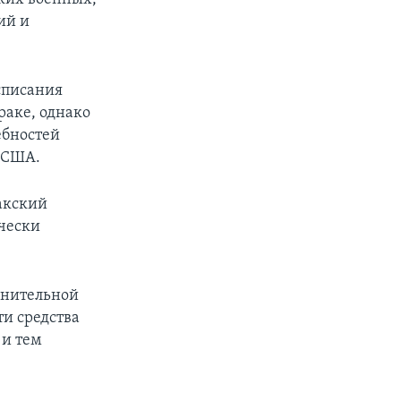
ий и
списания
раке, однако
ебностей
ь США.
акский
ически
лнительной
и средства
 и тем