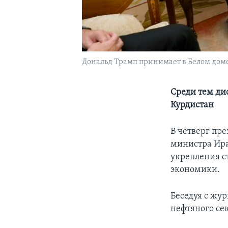
Дональд Трамп принимает в Белом дом
Среди тем ди
Курдистан
В четверг пр
министра Ира
укрепления с
экономики.
Беседуя с жу
нефтяного се