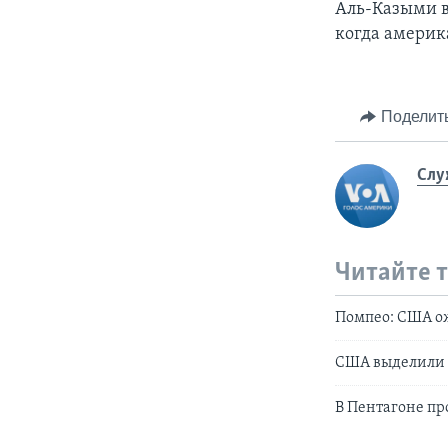
Аль-Казыми в
когда америк
Поделит
Слу
Читайте 
Помпео: США о
США выделили 
В Пентагоне п