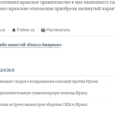
озглавил иракское правительство в мае нынешнего год
ано-иракские отношения приобрели натянутый харак
ься
Follow us
Распечатать
жба новостей «Голоса Америки»
также
жидают скорого возвращения санкций против Ирана
дополнительную гуманитарную помощь Ираку
рошла встреча министров обороны США и Ирака