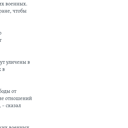
их военных.
ране, чтобы
о
т
ут уличены в
 в
боды от
ние отношений
 – сказал
ких военных,