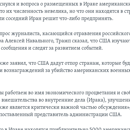
снулся и вопроса о размещенных в Ираке американск
то их численность невелика, но что они находятся в ст
сли соседний Иран решит что-либо предпринять.
опрос журналиста, касающийся отравления российског
а Алексей Навального, Трамп сказал, что США изучаю
сообщения и следят за развитием событий.
кже заявил, что США дадут отпор странам, которые буд
 вознаграждений за убийство американских военных
ы работаем во имя экономического процветания и сво
 вмешательства во внутренние дела (Ирака), улучше
акже является критически важной частью обсуждения»,
поставленный представитель администрации США.
о в Ираке находятся приблизительно 5000 американс