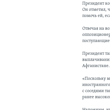
Президент ко
Он отметил, ч
помочь ей, е
Отвечая на в
оппозиционер
поступающие 
Президент та
выплачивании
Афганистане.
«Поскольку м
иностранного
с соседями т
ранее высоко
Напомним, чт