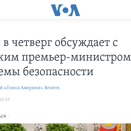
 в четверг обсуждает с
ким премьер-министро
емы безопасности
ей «Голоса Америки»
Reuters
15:53
ься