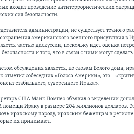
орых входит проведение антитеррористических операц
кских сил безопасности.
едставителя администрации, не существует точного ра
сокращения американского военного присутствия в И
вляется частью дискуссии, поскольку идет оценка потр
 безопасности и того, что в связи с ними могут сделат
етом обсуждения является, по словам Белого дома, ир
ак отметил собеседник «Голоса Америки», это – «крит
нент стабильного, суверенного Ирака».
екретарь США Майк Помпео объявил о выделении допо
 помощи Ираку в размере 204 миллионов долларов. Эт
очь иракскому народу, иракским беженцам в регионе
торые их принимают.