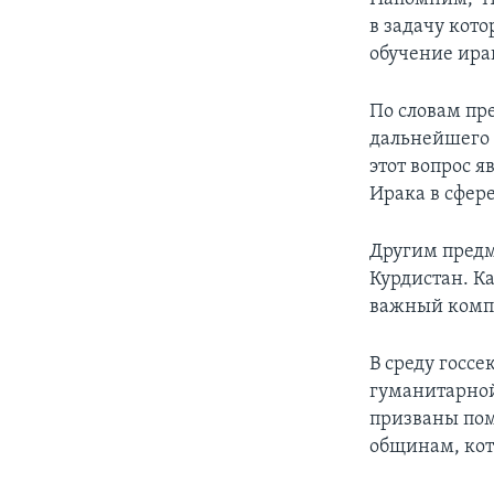
в задачу кот
обучение ира
По словам пр
дальнейшего 
этот вопрос я
Ирака в сфере
Другим предм
Курдистан. К
важный компо
В среду госс
гуманитарной
призваны пом
общинам, ко