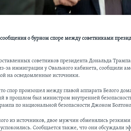
 сообщения о бурном споре между советниками прези
оставленных советников президента Дональда Трампа
из-за иммиграции у Овального кабинета, сообщили а
ой на осведомленные источники.
что спор произошел между главой аппарата Белого до
ый в прошлом был министром внутренней безопасности
рампа по национальной безопасности Джоном Болтон
ного из источников, двое мужчин обменялись резкими
 успокоились. Сообщается также, что они обсуждали э