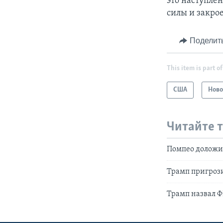
это наступлен
силы и закро
Поделит
This item is part of
США
Ново
Читайте 
Помпео доложил
Трамп пригрози
Трамп назвал Ф