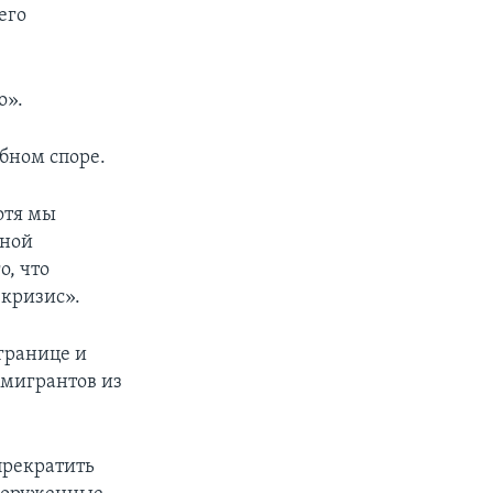
его
о».
обном споре.
отя мы
ьной
о, что
 кризис».
границе и
 мигрантов из
прекратить