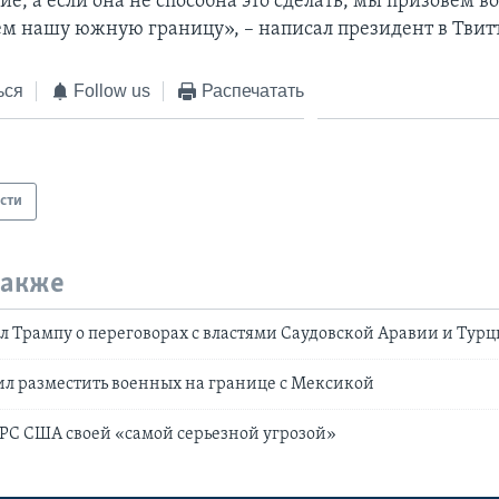
ие, а если она не способна это сделать, мы призовем 
ем нашу южную границу», – написал президент в Твит
ься
Follow us
Распечатать
сти
также
 Трампу о переговорах с властями Саудовской Аравии и Тур
л разместить военных на границе с Мексикой
РС США своей «самой серьезной угрозой»