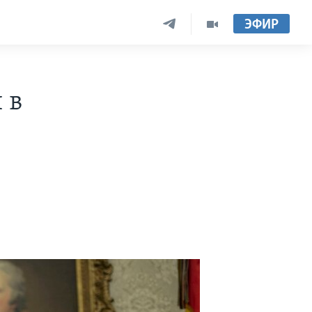
ЭФИР
 в