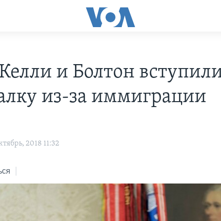
Келли и Болтон вступили
алку из-за иммиграции
тябрь, 2018 11:32
ься