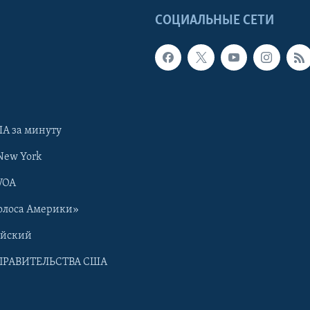
Ы
СОЦИАЛЬНЫЕ СЕТИ
А за минуту
New York
VOA
олоса Америки»
ийский
ПРАВИТЕЛЬСТВА США