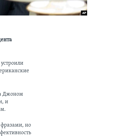
дента
 устроили
мериканские
ма Джоном
, и
ом.
 фразами, но
ффективность