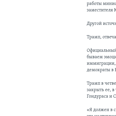
работы минис
заместителя 
Другой источ
Трамп, отвеча
Официальный 
бываем эмоци
иммиграции, м
демократы в 
Трамп в четв
закрыть ее, 
Гондураса и 
«Я должен в 