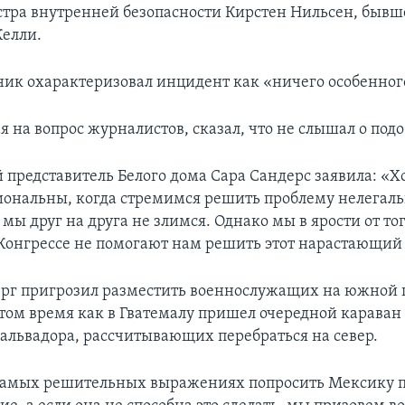
тра внутренней безопасности Кирстен Нильсен, бывш
Келли.
ник охарактеризовал инцидент как «ничего особенног
я на вопрос журналистов, сказал, что не слышал о под
представитель Белого дома Сара Сандерс заявила: «Х
ональны, когда стремимся решить проблему нелегал
ы друг на друга не злимся. Однако мы в ярости от тог
Конгрессе не помогают нам решить этот нарастающий
ерг пригрозил разместить военнослужащих на южной 
в том время как в Гватемалу пришел очередной караван
Сальвадора, рассчитывающих перебраться на север.
самых решительных выражениях попросить Мексику 