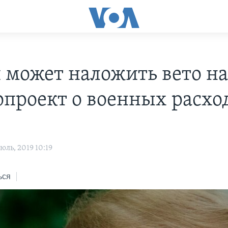
 может наложить вето н
опроект о военных расхо
ль, 2019 10:19
ься