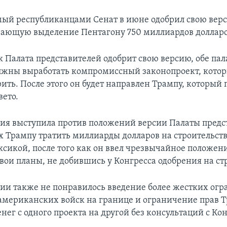
ый республиканцами Сенат в июне одобрил свою верс
ающую выделение Пентагону 750 миллиардов долларо
к Палата представителей одобрит свою версию, обе па
лжны выработать компромиссный законопроект, котор
ить. После этого он будет направлен Трампу, который 
вето.
я выступила против положений версии Палаты предс
Трампу тратить миллиарды долларов на строительств
ксикой, после того как он ввел чрезвычайное положен
вои планы, не добившись у Конгресса одобрения на ст
и также не понравилось введение более жестких огр
мериканских войск на границе и ограничение прав Т
нег с одного проекта на другой без консультаций с Ко