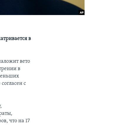
атривается в
наложит вето
трении в
 меньших
 согласен с
,
раты,
в, что на 17