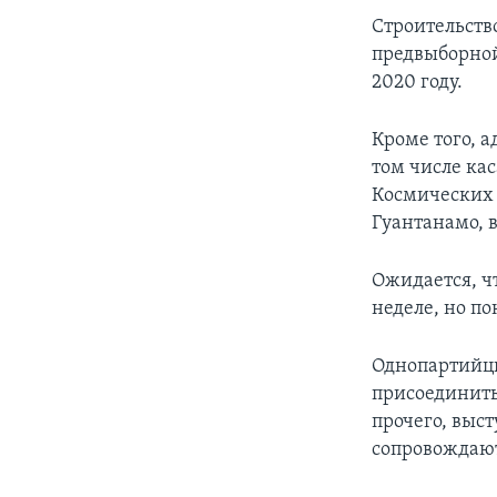
Строительств
предвыборной
2020 году.
Кроме того, 
том числе ка
Космических 
Гуантанамо, 
Ожидается, чт
неделе, но по
Однопартийцы
присоединить
прочего, выс
сопровождают