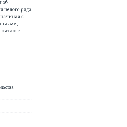
т об
я целого ряда
 начиная с
аниями,
снятию с
ельства