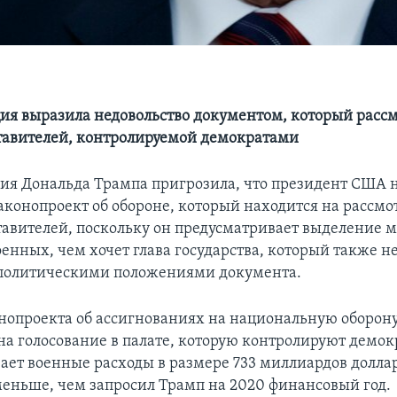
я выразила недовольство документом, который рассм
тавителей, контролируемой демократами
я Дональда Трампа пригрозила, что президент США 
аконопроект об обороне, который находится на рассмо
тавителей, поскольку он предусматривает выделение
оенных, чем хочет глава государства, который также не
политическими положениями документа.
нопроекта об ассигнованиях на национальную оборону
а голосование в палате, которую контролируют демок
ает военные расходы в размере 733 миллиардов долларо
еньше, чем запросил Трамп на 2020 финансовый год.