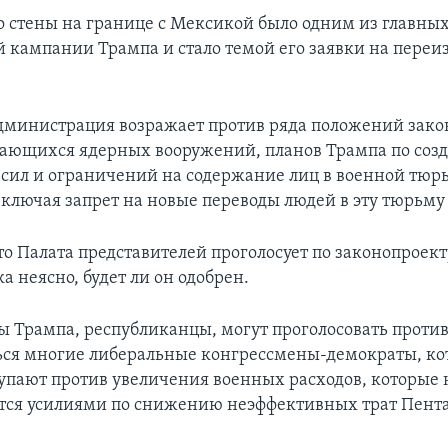
о стены на границе с Мексикой было одним из главны
 кампании Трампа и стало темой его заявки на переи
администрация возражает против ряда положений зако
сающихся ядерных вооружений, планов Трампа по соз
сил и ограничений на содержание лиц в военной тюр
включая запрет на новые переводы людей в эту тюрьму 
о Палата представителей проголосует по законопроект
ка неясно, будет ли он одобрен.
 Трампа, республиканцы, могут проголосовать против
ся многие либеральные конгрессмены-демократы, ко
тупают против увеличения военных расходов, которые 
ся усилиями по снижению неэффективных трат Пента