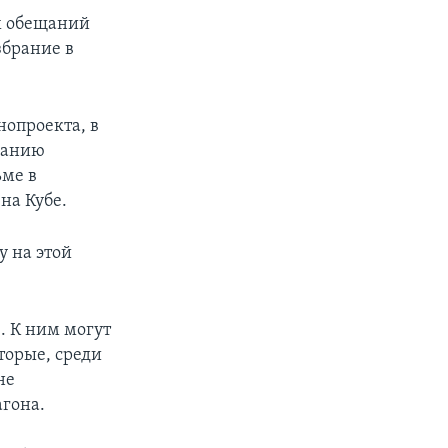
х обещаний
збрание в
нопроекта, в
данию
ьме в
на Кубе.
у на этой
. К ним могут
торые, среди
не
гона.