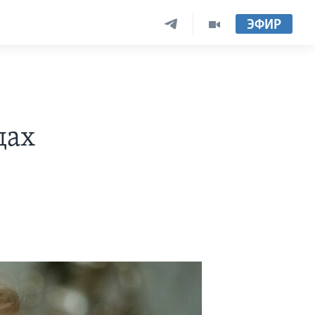
ЭФИР
а
дах