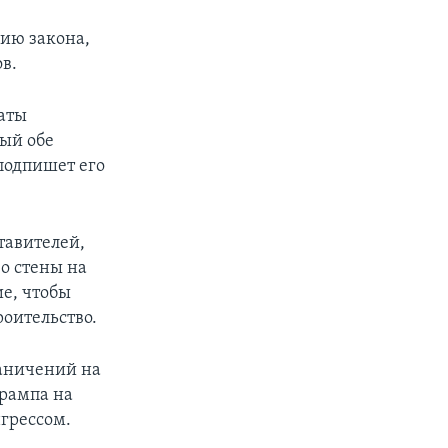
ию закона,
в.
латы
ый обе
подпишет его
тавителей,
о стены на
ие, чтобы
роительство.
аничений на
рампа на
нгрессом.