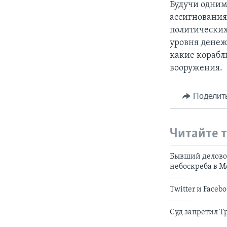
Будучи одним
ассигнования
политических
уровня денеж
какие корабл
вооружения.
Поделит
Читайте 
Бывший деловой
небоскреба в М
Twitter и Face
Суд запретил Т