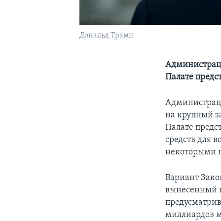
Дональд Трамп
Администраци
Палате предс
Администраци
на крупный з
Палате предс
средств для в
некоторыми 
Вариант Зако
вынесенный н
предусматрив
миллиардов м