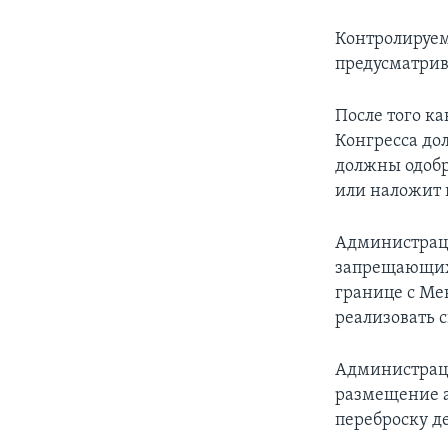
Контролируем
предусматрив
После того ка
Конгресса до
должны одобр
или наложит 
Администраци
запрещающих 
границе с Ме
реализовать с
Администраци
размещение а
переброску де