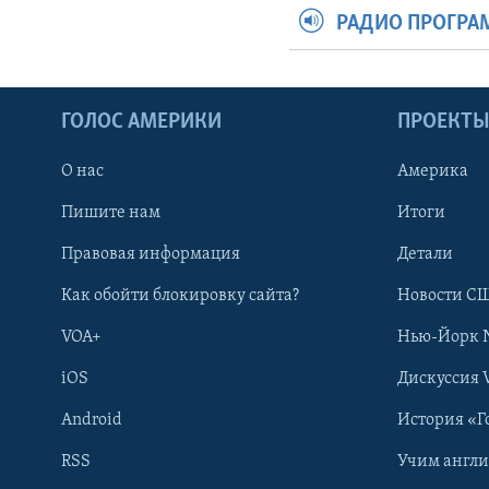
РАДИО ПРОГР
ГОЛОС АМЕРИКИ
ПРОЕКТ
О нас
Америка
Пишите нам
Итоги
Правовая информация
Детали
Как обойти блокировку сайта?
Новости СШ
VOA+
Нью-Йорк 
iOS
Дискуссия 
Android
История «Г
RSS
Учим англ