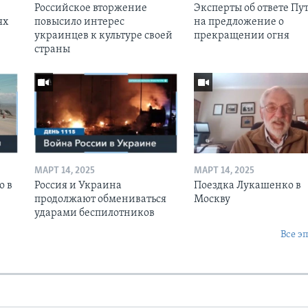
Российское вторжение
Эксперты об ответе Пу
ях
повысило интерес
на предложение о
украинцев к культуре своей
прекращении огня
страны
МАРТ 14, 2025
МАРТ 14, 2025
о в
Россия и Украина
Поездка Лукашенко в
продолжают обмениваться
Москву
ударами беспилотников
Все э
Ы