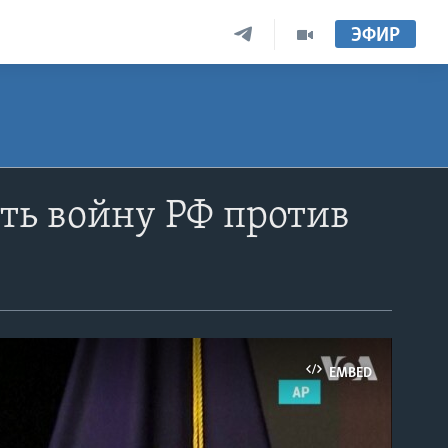
ЭФИР
ить войну РФ против
EMBED