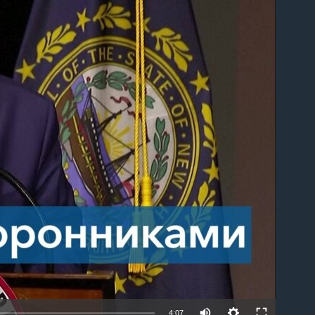
able
4:07