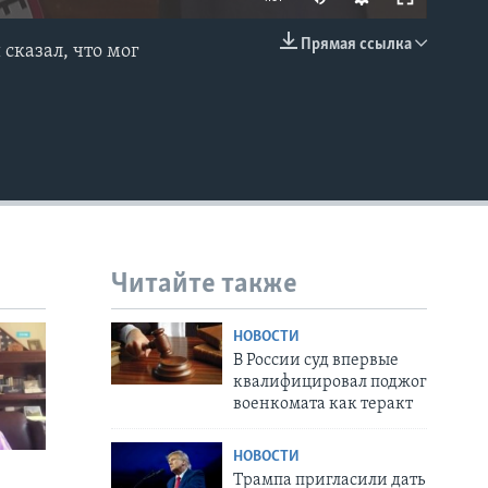
Прямая ссылка
сказал, что мог
EMBED
Читайте также
НОВОСТИ
В России суд впервые
квалифицировал поджог
военкомата как теракт
НОВОСТИ
Трампа пригласили дать