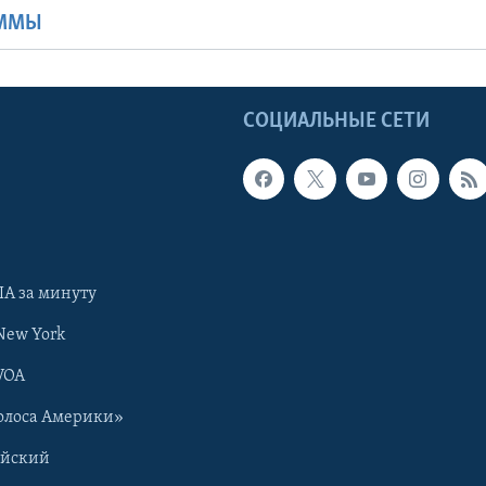
АММЫ
Ы
СОЦИАЛЬНЫЕ СЕТИ
А за минуту
New York
VOA
олоса Америки»
ийский