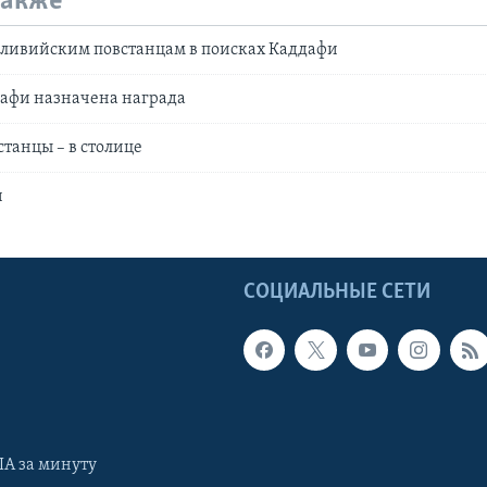
также
 ливийским повстанцам в поисках Каддафи
дафи назначена награда
танцы – в столице
и
Ы
СОЦИАЛЬНЫЕ СЕТИ
А за минуту