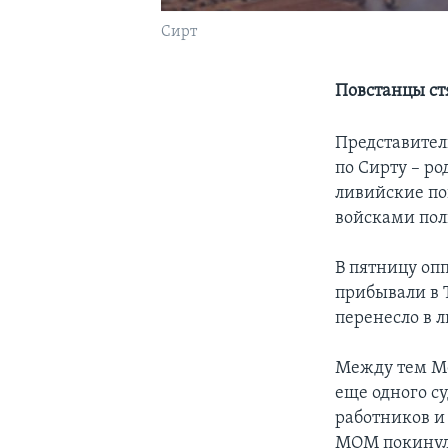
Сирт
Повстанцы ст
Представител
по Сирту – р
ливийские по
войсками пол
В пятницу оп
прибывали в 
перенесло в 
Между тем Ме
еще одного с
работников и
МОМ покинуло