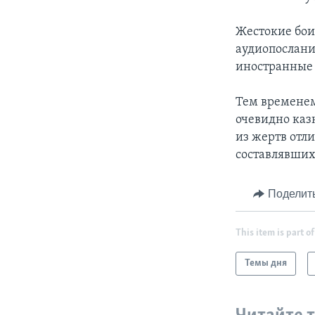
Жестокие бои 
аудиопослани
иностранные 
Тем временем
очевидно каз
из жертв отл
составлявших
Поделит
This item is part of
Темы дня