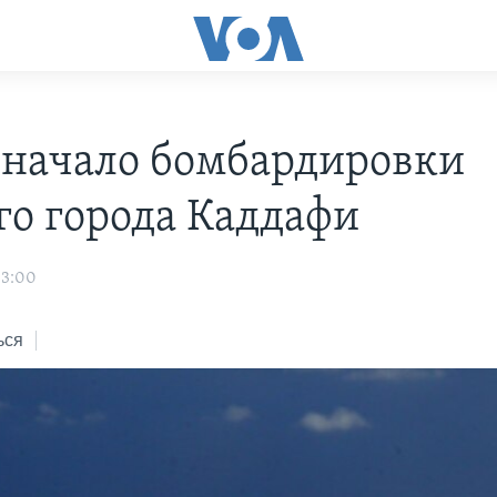
начало бомбардировки
го города Каддафи
03:00
ься