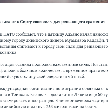
ягивают к Сирту свои силы для решающего сражения
и НАТО сообщают, что в пятницу Альянс начал наноси
одному городу ливийского лидера Муаммара Каддафи.
встанцы стягивают к городу свои силы для решающего
ковника.
позиция осадила проправительственные силы. Повста
Триполи в большом количестве, а временное правител
ливийскую столицу свой оперативный штаб.
ждународная организация по миграции объявила о 
удна в Триполи. Его цель – доставить в Ливию еще 50 
 эвакуировать иностранцев. В четверг вечером чартерн
 ливийскую столицу с 263 мигрантами на борту.