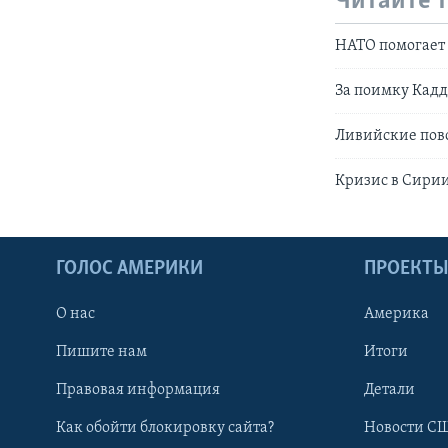
Читайте 
НАТО помогает
За поимку Кад
Ливийские повс
Кризис в Сири
ГОЛОС АМЕРИКИ
ПРОЕКТ
О нас
Америка
Пишите нам
Итоги
Правовая информация
Детали
Как обойти блокировку сайта?
Новости СШ