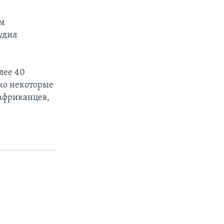
ом
удил
лее 40
ако некоторые
африканцев,