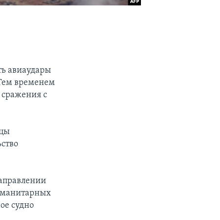
ть авиаудары
 Тем временем
 сражения с
нцы
ьство
направлении
гуманитарных
ое судно