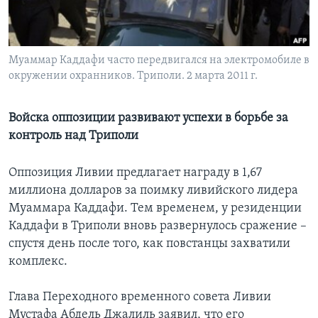
Learning English
Муаммар Каддафи часто передвигался на электромобиле в
СОЦИАЛЬНЫЕ СЕТИ
окружении охранников. Триполи. 2 марта 2011 г.
Войска оппозиции развивают успехи в борьбе за
Языки
контроль над Триполи
Оппозиция Ливии предлагает награду в 1,67
миллиона долларов за поимку ливийского лидера
Муаммара Каддафи. Тем временем, у резиденции
Каддафи в Триполи вновь развернулось сражение –
спустя день после того, как повстанцы захватили
комплекс.
Глава Переходного временного совета Ливии
Мустафа Абдель Джалиль заявил, что его