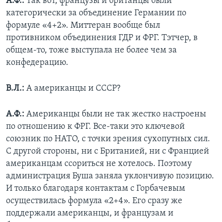
А.Ф.:
Так вот, французы и британцы были
категорически за объединение Германии по
формуле «4+2». Миттеран вообще был
противником объединения ГДР и ФРГ. Тэтчер, в
общем-то, тоже выступала не более чем за
конфедерацию.
В.Л.:
А американцы и СССР?
А.Ф.:
Американцы были не так жестко настроены
по отношению к ФРГ. Все-таки это ключевой
союзник по НАТО, с точки зрения сухопутных сил.
С другой стороны, ни с Британией, ни с Францией
американцам ссориться не хотелось. Поэтому
администрация Буша заняла уклончивую позицию.
И только благодаря контактам с Горбачевым
осуществилась формула «2+4». Его сразу же
поддержали американцы, и французам и