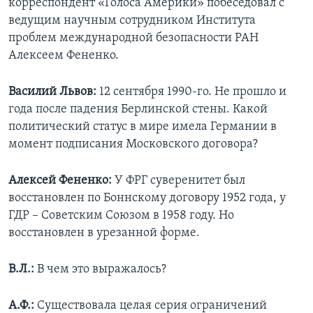
корреспондент «Голоса Америки» побеседовал с
ведущим научным сотрудником Института
Learning English
проблем международной безопасности РАН
Алексеем Фененко.
СОЦИАЛЬНЫЕ СЕТИ
Василий Львов:
12 сентября 1990-го. Не прошло и
года после падения Берлинской стены. Какой
политический статус в мире имела Германии в
Языки
момент подписания Московского договора?
Алексей Фененко:
У ФРГ суверенитет был
восстановлен по Боннскому договору 1952 года, у
ГДР – Советским Союзом в 1958 году. Но
восстановлен в урезанной форме.
В.Л.:
В чем это выражалось?
А.Ф.:
Существовала целая серия ограничений