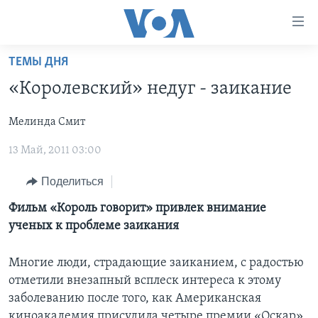
Линки
доступности
Перейти
ТЕМЫ ДНЯ
на
ГЛАВНОЕ
«Королевский» недуг - заикание
основной
ПРОГРАММЫ
контент
Мелинда Смит
ПРОЕКТЫ
Перейти
АМЕРИКА
к
13 Май, 2011 03:00
ЭКСПЕРТИЗА
НОВОСТИ ЗА МИНУТУ
УЧИМ АНГЛИЙСКИЙ
основной
ИНТЕРВЬЮ
ИТОГИ
НАША АМЕРИКАНСКАЯ ИСТОРИЯ
навигации
Поделиться
Перейти
ФАКТЫ ПРОТИВ ФЕЙКОВ
ПОЧЕМУ ЭТО ВАЖНО?
А КАК В АМЕРИКЕ?
Фильм «Король говорит» привлек внимание
в
ученых к проблеме заикания
ЗА СВОБОДУ ПРЕССЫ
ДИСКУССИЯ VOA
АРТЕФАКТЫ
поиск
УЧИМ АНГЛИЙСКИЙ
ДЕТАЛИ
АМЕРИКАНСКИЕ ГОРОДКИ
Многие люди, страдающие заиканием, с радостью
ВИДЕО
отметили внезапный всплеск интереса к этому
НЬЮ-ЙОРК NEW YORK
ТЕСТЫ
заболеванию после того, как Американская
ПОДПИСКА НА НОВОСТИ
АМЕРИКА. БОЛЬШОЕ ПУТЕШЕСТВИЕ
киноакадемия присудила четыре премии «Оскар»