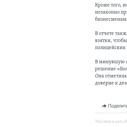
Кроме того, и
незаконно пр
бизнесменам
В отчете такж
взятки, чтоб
полицейских и
В минувшую с
решение «Бол
Она отметила
доверие к де
Поделит
This item is part of