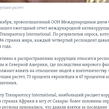
рупции растет
декабря, провозглашенный ООН Международным днем 
 вышел ежегодный отчет международной антикоррупц
ransparency International. По результатам опроса, кот
 86 странах мира, каждый четвертый респондент давал
 года.
ативно к распространению коррупции относятся респо
пы и Северной Америки, где последствия мирового фи
олжают влиять на отношение людей к взяточничеству. 
упции растет, 73 процента европейцев и 67 процентов
ошенных.
ту Transparency International, наибольший расцвет ко
в странах Африки к югу от Сахары: более половины о
 региона признались, что давали взятки за последние 