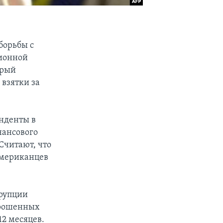
борьбы с
ионной
орый
 взятки за
нденты в
нансового
Считают, что
 американцев
ррупции
прошенных
12 месяцев.