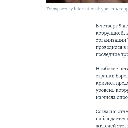
Transparency International: уровень кор
В четверг 9 
коррупцией,
организации T
проводился в
последние три
Наиболее нег
странах Евро
кризиса прод
уровень корр
из числа опр
Согласно отче
наблюдается 
жителей этого