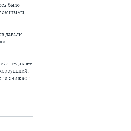
ров было
 военными,
ов давали
еди
нила недавнее
коррупцией.
ст и снижает