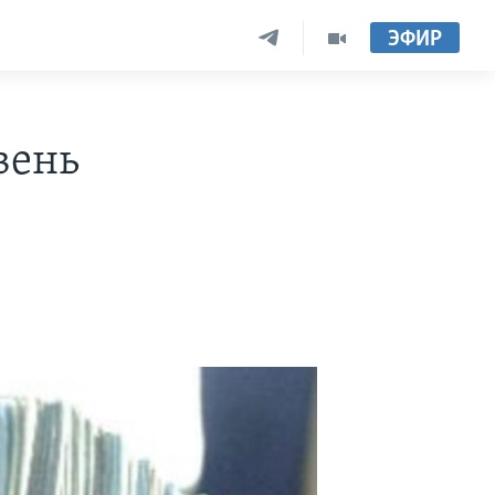
ЭФИР
вень