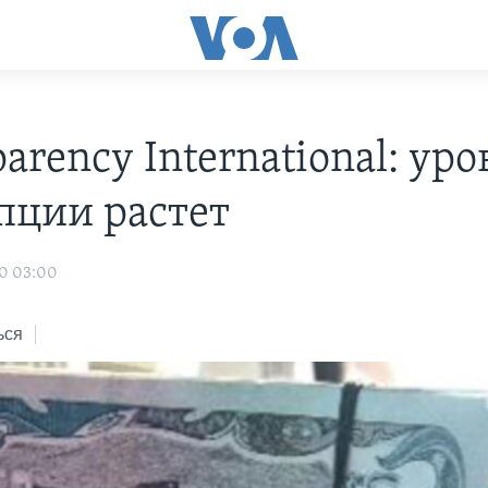
arency International: уро
пции растет
10 03:00
ься