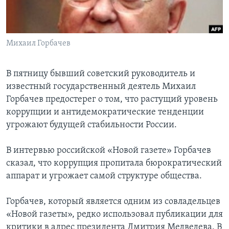
Learning English
Михаил Горбачев
СОЦИАЛЬНЫЕ СЕТИ
В пятницу бывший советский руководитель и
известный государственный деятель Михаил
Языки
Горбачев предостерег о том, что растущий уровень
коррупции и антидемократические тенденции
угрожают будущей стабильности России.
В интервью российской «Новой газете» Горбачев
сказал, что коррупция пропитала бюрократический
аппарат и угрожает самой структуре общества.
Горбачев, который является одним из совладельцев
«Новой газеты», редко использовал публикации для
критики в адрес президента Дмитрия Медведева. В