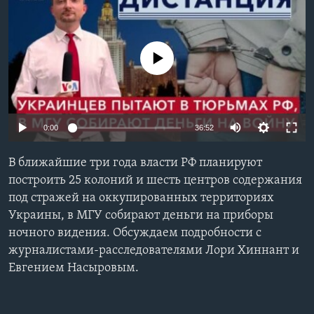
Learning English
No media source currently available
СОЦИАЛЬНЫЕ СЕТИ
Языки
0:00
36:52
В ближайшие три года власти РФ планируют
построить 25 колоний и шесть центров содержания
под стражей на оккупированных территориях
Украины, в МГУ собирают деньги на приборы
ночного видения. Обсуждаем подробности с
журналистами-расследователями Лори Хиннант и
Евгением Насыровым.