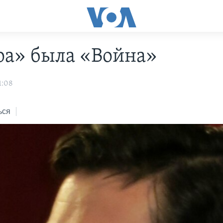
ра» была «Война»
1:08
ься