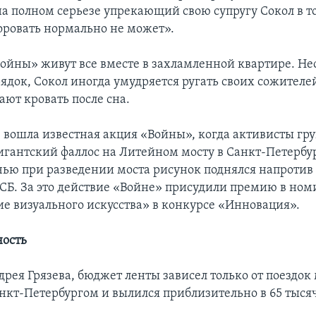
на полном серьезе упрекающий свою супругу Сокол в то
оровать нормально не может».
ойны» живут все вместе в захламленной квартире. Не
док, Сокол иногда умудряется ругать своих сожителей 
ают кровать после сна.
е вошла известная акция «Войны», когда активисты гр
игантский фаллос на Литейном мосту в Санкт-Петербу
очью при разведении моста рисунок поднялся напротив
СБ. За это действие «Войне» присудили премию в но
е визуального искусства» в конкурсе «Инновация».
ость
дрея Грязева, бюджет ленты зависел только от поездок
нкт-Петербургом и вылился приблизительно в 65 тысяч