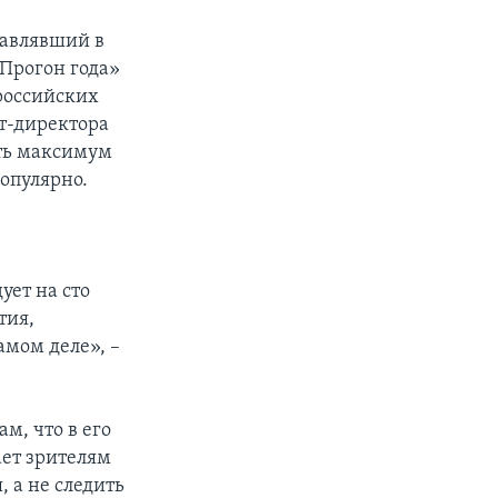
тавлявший в
Прогон года»
российских
рт-директора
еть максимум
популярно.
ует на сто
тия,
амом деле», –
м, что в его
ает зрителям
 а не следить