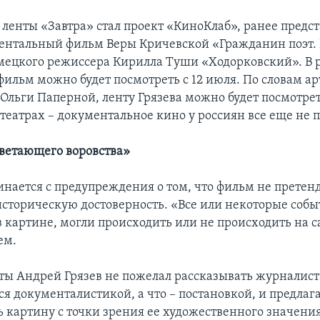
ленты «Завтра» стал проект «КиноКлаб», ранее предс
ентальный фильм Веры Кричевской «Гражданин поэт. 
мецкого режиссера Кирилла Туши «Ходорковский». В 
фильм можно будет посмотреть с 12 июля. По словам а
Ольги Паперной, ленту Грязева можно будет посмотр
театрах – документальное кино у россиян все еще не 
ветающего воровства»
нается с предупреждения о том, что фильм не претенд
сторическую достоверность. «Все или некоторые собы
 картине, могли происходить или не происходить на с
ем.
ты Андрей Грязев не пожелал рассказывать журналиста
ся документалистикой, а что – постановкой, и предлаг
 картину с точки зрения ее художественного значения,