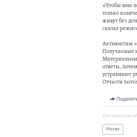
«Чтобы мне по
только количе
живут без ден
сказал режис
Активистам «
Получаемые и
Материальные
ответы, поче
устраивают у
Отчасти поэт
Поделит
This item is part of
Россия