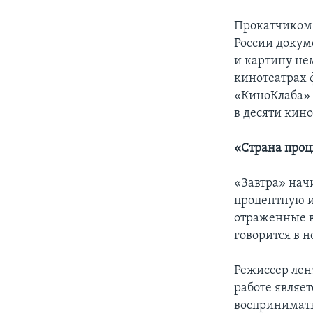
Прокатчиком 
России докум
и картину не
кинотеатрах 
«КиноКлаба» 
в десяти кино
«Страна проц
«Завтра» начи
процентную и
отраженные в
говорится в н
Режиссер лен
работе являет
воспринимать