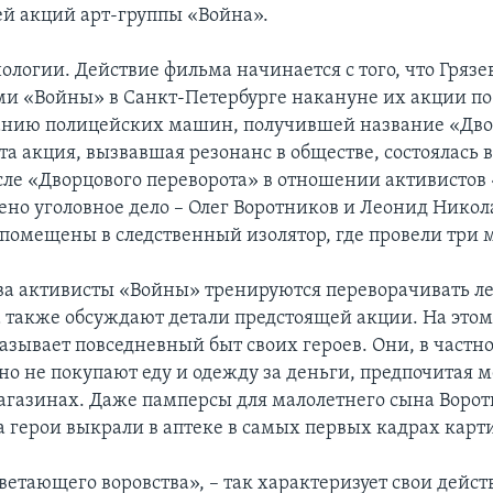
ей акций арт-группы «Война».
нологии. Действие фильма начинается с того, что Гряз
ми «Войны» в Санкт-Петербурге накануне их акции по
анию полицейских машин, получившей название «Дв
та акция, вызвавшая резонанс в обществе, состоялась 
осле «Дворцового переворота» в отношении активисто
ено уголовное дело – Олег Воротников и Леонид Никол
помещены в следственный изолятор, где провели три 
ева активисты «Войны» тренируются переворачивать л
а также обсуждают детали предстоящей акции. На этом
азывает повседневный быт своих героев. Они, в частно
о не покупают еду и одежду за деньги, предпочитая 
магазинах. Даже памперсы для малолетнего сына Ворот
а герои выкрали в аптеке в самых первых кадрах карт
ветающего воровства», – так характеризует свои дейст