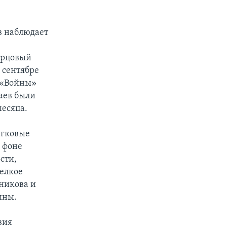
ев наблюдает
орцовый
в сентябре
в «Войны»
аев были
месяца.
егковые
 фоне
сти,
мелкое
никова и
ины.
вия