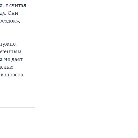
л, я считал
ду. Они
оездок», –
 нужно.
люченным.
а не дает
целью
вопросов.