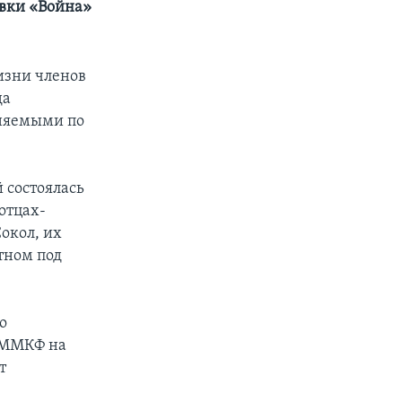
вки «Война»
изни членов
да
иняемыми по
 состоялась
отцах-
окол, их
тном под
о
 ММКФ на
т