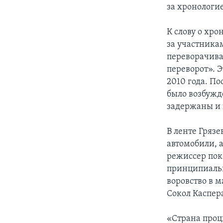
за хронологи
К слову о хро
за участника
переворачив
переворот». Э
2010 года. П
было возбужд
задержаны и 
В ленте Гряз
автомобили, 
режиссер пок
принципиальн
воровство в 
Сокол Каспер
«Страна проц