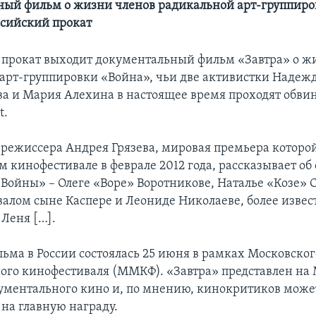
ый фильм о жизни членов радикальной арт-группиро
ссийский прокат
 прокат выходит документальный фильм «Завтра» о ж
арт-группировки «Война», чьи две активистки Надеж
а и Мария Алехина в настоящее время проходят обв
t.
 режиссера Андрея Грязева, мировая премьера которой
 кинофестивале в феврале 2012 года, рассказывает об 
«Войны» – Олеге «Воре» Воротникове, Наталье «Козе» С
валом сыне Каспере и Леониде Николаеве, более извес
Леня […].
ьма в России состоялась 25 июня в рамках Московског
го кинофестиваля (ММКФ). «Завтра» представлен на
ументального кино и, по мнению, кинокритиков може
 на главную награду.