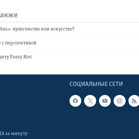
также
йна»: хулиганство или искусство?
ст с перспективой
иту Pussy Riot
Ы
СОЦИАЛЬНЫЕ СЕТИ
А за минуту