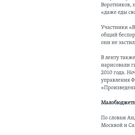
Воротников, 
«даже еды св
Участники «В
общий беспоря
они не застил
В ленту такж
нарисовали г
2010 года. Н
управления Ф
«Произведени
Малобюджетн
По словам Ан
Москвой и Са