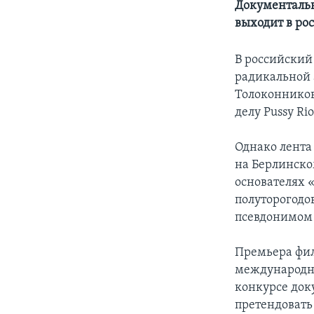
Документальн
выходит в ро
В российский
радикальной 
Толоконников
делу Pussy Rio
Однако лента
на Берлинском
основателях 
полуторогодо
псевдонимом 
Премьера фил
международно
конкурсе док
претендовать