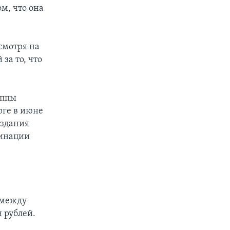
м, что она
смотря на
за то, что
уппы
рге в июне
 здания
минации
 между
 рублей.