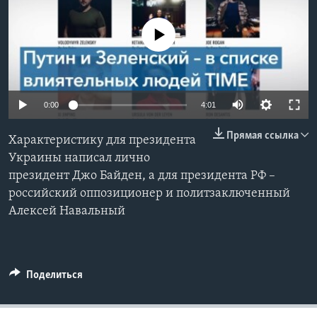
Learning English
No media source currently available
СОЦИАЛЬНЫЕ СЕТИ
0:00
4:01
Языки
Прямая ссылка
Характеристику для президента
Украины написал лично
президент Джо Байден, а для президента РФ –
российский оппозиционер и политзаключенный
Алексей Навальный
Поделиться