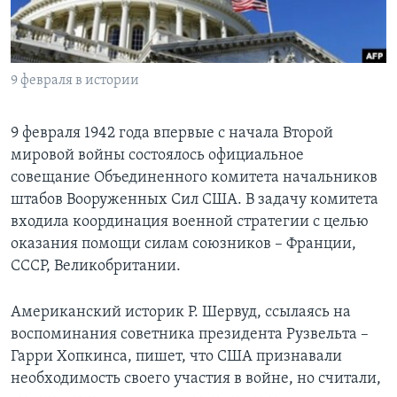
Learning English
СОЦИАЛЬНЫЕ СЕТИ
9 февраля в истории
9 февраля 1942 года впервые с начала Второй
мировой войны состоялось официальное
Языки
совещание Объединенного комитета начальников
штабов Вооруженных Сил США. В задачу комитета
входила координация военной стратегии с целью
оказания помощи силам союзников – Франции,
СССР, Великобритании.
Американский историк Р. Шервуд, ссылаясь на
воспоминания советника президента Рузвельта –
Гарри Хопкинса, пишет, что США признавали
необходимость своего участия в войне, но считали,