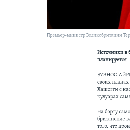
Премьер-министр Великобритании Тер
Источники в б
планируется
БУЭНОС-АЙР
своих планах
Хашогги с н
кулуарах сам
На борту само
британские в
того, что про