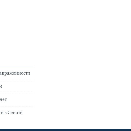
напряженности
и
нет
е в Сенате