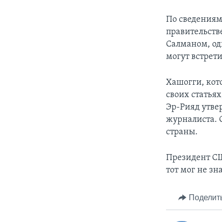
По сведениям
правительств
Салманом, од
могут встрети
Хашогги, кот
своих статьях
Эр-Рияд утве
журналиста. 
страны.
Президент СШ
тот мог не зн
Поделит