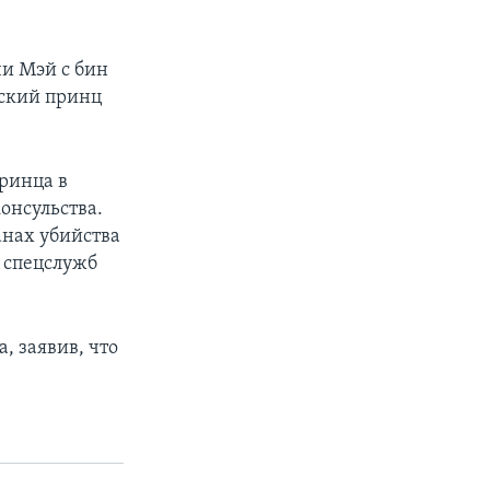
м
чи Мэй с бин
вский принц
ринца в
консульства.
анах убийства
в спецслужб
 заявив, что