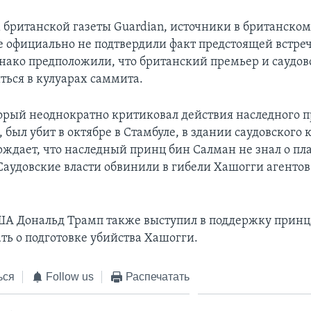
 британской газеты Guardian, источники в британско
е официально не подтвердили факт предстоящей встре
нако предположили, что британский премьер и саудо
ться в кулуарах саммита.
орый неоднократно критиковал действия наследного п
, был убит в октябре в Стамбуле, в здании саудовского 
рждает, что наследный принц бин Салман не знал о пл
Саудовские власти обвинили в гибели Хашогги агенто
А Дональд Трамп также выступил в поддержку принца,
ать о подготовке убийства Хашогги.
ься
Follow us
Распечатать