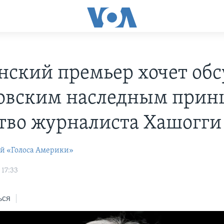
нский премьер хочет обс
довским наследным прин
тво журналиста Хашогги
ей «Голоса Америки»
 17:33
ься