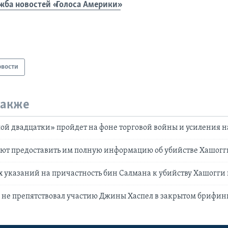
жба новостей «Голоса Америки»
овости
также
ой двадцатки» пройдет на фоне торговой войны и усиления 
уют предоставить им полную информацию об убийстве Хашогг
 указаний на причастность бин Салмана к убийству Хашогги 
 не препятствовал участию Джины Хаспел в закрытом брифинг