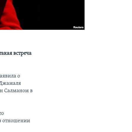
такая встреча
аявила о
t Джамаля
н Салманом в
то
 в отношении