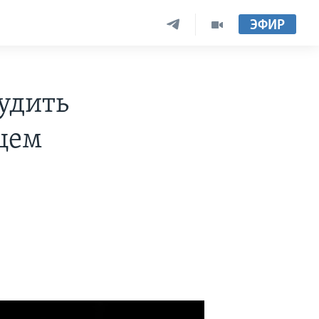
ЭФИР
удить
цем