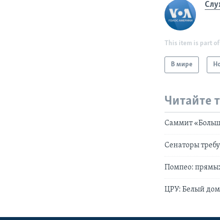
Слу
This item is part of
В мире
Н
Читайте 
Саммит «Больш
Сенаторы треб
Помпео: прямых
ЦРУ: Белый дом