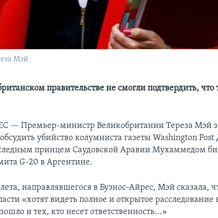
еза Мэй
ританском правительстве не смогли подтвердить, что 
ЕС —
Премьер-министр Великобритании Тереза Мэй з
 обсудить убийство колумниста газеты Washington Pos
аследным принцем Саудовской Аравии Мухаммедом би
мита G-20 в Аргентине.
лета, направлявшегося в Буэнос-Айрес, Мэй сказала, ч
ласти «хотят видеть полное и открытое расследование
изошло и тех, кто несет ответственность...»