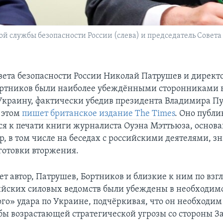
й службы безопасности России (слева) и председатель Совет
вета безопасности России Николай Патрушев и директ
ортников были наиболее убеждёнными сторонниками 
Украину, фактически убедив президента Владимира П
 этом
пишет британское издание The Times
. Оно публи
ся к печати книги журналиста Оуэна Мэттьюза, основа
р, в том числе на беседах с российскими деятелями, 
готовки вторжения.
ет автор, Патрушев, Бортников и близкие к ним по взг
ийских силовых ведомств были убеждены в необходим
го» удара по Украине, подчёркивая, что он необходим
обы возрастающей стратегической угрозы со стороны За