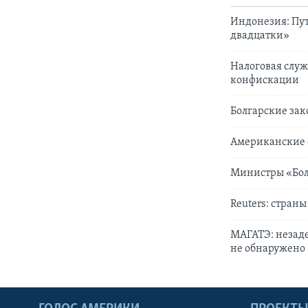
Индонезия: Пут
двадцатки»
Налоговая служ
конфискации
Болгарские за
Американские 
Министры «Бол
Reuters: стран
МАГАТЭ: незад
не обнаружено