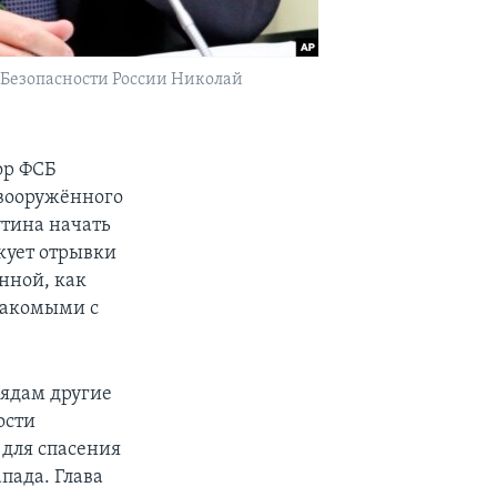
а Безопасности России Николай
ор ФСБ
вооружённого
утина начать
кует отрывки
нной, как
знакомыми с
лядам другие
ости
 для спасения
пада. Глава