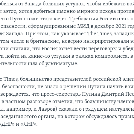
обиться от Запада больших уступок, чтобы избежать в
т автор, хотел добиться именно мирного исхода проти
 что Путин тоже этого хочет. Требования России о так
зопасности, сформулированные МИД в декабре 2021 год
я Запада. При этом, как указывает The Times, западн
 том числе и британские, неверно интерпретировали э
они считали, что Россия хочет вести переговоры и убед
и пойти на какие-то уступки в рамках компромисса, в 
вительности шла об ультиматуме.
e Times, большинство представителей российской элит
 безопасности, не знало о решении Путина начать вой
Утверждается, что пресс-секретарь Путина Дмитрий Пес
 в частном разговоре отметил, что большинству членов
ыл, например, и Лавров) сказали о грядущем наступле
заседания этого органа, на котором обсуждалось призн
«ДНР» и «ЛНР».