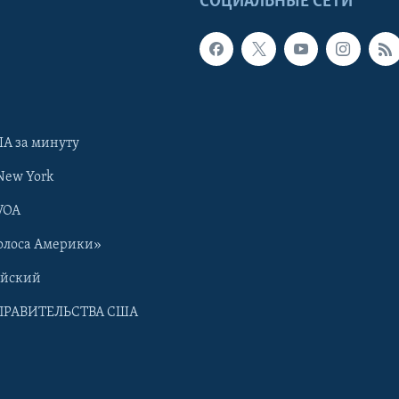
Ы
СОЦИАЛЬНЫЕ СЕТИ
А за минуту
New York
VOA
олоса Америки»
ийский
ПРАВИТЕЛЬСТВА США