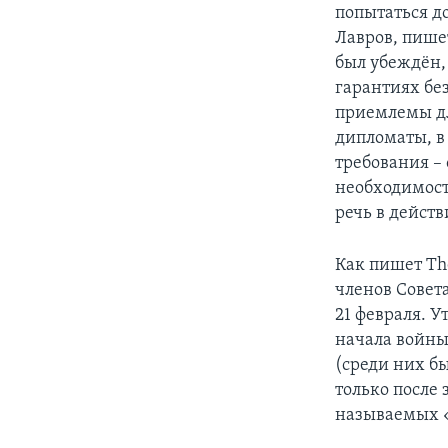
попытаться д
Лавров, пише
был убеждён,
гарантиях бе
приемлемы дл
дипломаты, в
требования – 
необходимост
речь в дейст
Как пишет Th
членов Совета
21 февраля. 
начала войны
(среди них б
только после 
называемых 