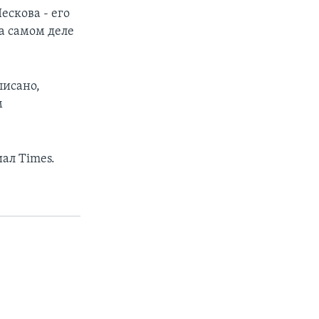
ескова - его
На самом деле
писано,
м
ал Times.