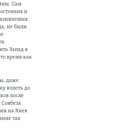
ойны. Сам
востояния и
 называемых
а, не были
ые
ти
ить Запад в
то время как
ы, даже
ну вплоть до
ков после
 Совбеза
нии на Киев
ание так