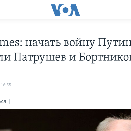
imes: начать войну Пути
ли Патрушев и Бортнико
 16:55
ься