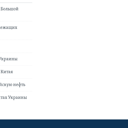
 «Большой
длежащих
 Украины
 Китая
ийскую нефть
ктах Украины