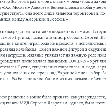
иктор Золотов в разговоре с главным редактором закр
 «Эхо Москвы» Алексеем Венедиктовым якобы утверж
существует», она всего лишь является территорией, по
аница между Америкой и Россией».
то непосредственно готовил вторжение, помимо Патруш
 самого Путина, назван и министр обороны Сергей Шо
ации в книге, играл роль не идеолога, а исполнителя,
проявлял колебания. Самой важной фигурой в окруже
ван Патрушев. Издание указывает на важную роль изо
президента после начала пандемии COVID-19 – круг люд
етовался Путин, существенно сократился, и люди, вер
ь установления контроля над Украиной с целью борьб
лять в нём большинство. Одним из них называют бизн
ое решение о войне было принято, как утверждается, 
еред главой МИД Сергеем Лавровым, однако, была поста