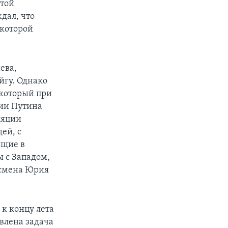
ытой
дал, что
 которой
ева,
йгу. Однако
 который при
нии Путина
ляции
ей, с
ящие в
ы с Западом,
есмена Юрия
к концу лета
влена задача