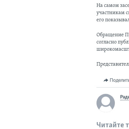
На самом засе
участникам ск
его показывал
Обращение Пу
согласно пуб
широкомасшта
Представител
Поделит
Рад
Читайте 