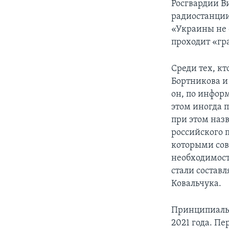
Росгвардии В
радиостанции
«Украины не 
проходит «гр
Среди тех, к
Бортникова и
он, по информ
этом иногда 
при этом наз
российского 
которыми сов
необходимост
стали состав
Ковальчука.
Принципиальн
2021 года. П