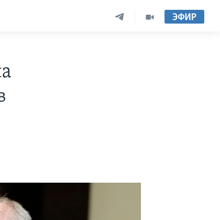
ЭФИР
на
в