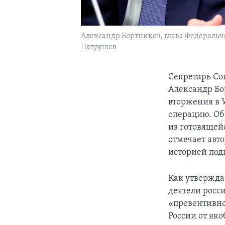
Александр Бортников, глава Федерально
Патрушев
Секретарь Со
Александр Б
вторжения в 
операцию. Об
из готовящей
отмечает авто
историей под
Как утвержда
деятели росс
«превентивно
России от як