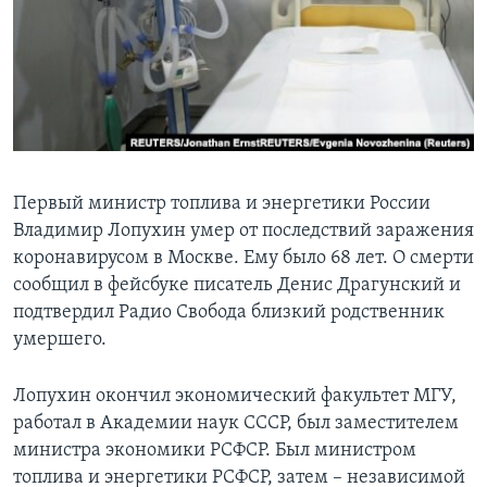
Learning English
СОЦИАЛЬНЫЕ СЕТИ
Языки
Первый министр топлива и энергетики России
Владимир Лопухин умер от последствий заражения
коронавирусом в Москве. Ему было 68 лет. О смерти
сообщил в фейсбуке писатель Денис Драгунский и
подтвердил Радио Свобода близкий родственник
умершего.
Лопухин окончил экономический факультет МГУ,
работал в Академии наук СССР, был заместителем
министра экономики РСФСР. Был министром
топлива и энергетики РСФСР, затем – независимой