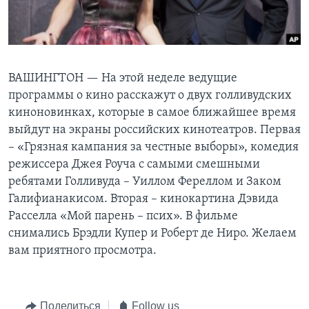
Learning English
СОЦИАЛЬНЫЕ СЕТИ
ВАШИНГТОН —
На этой неделе ведущие
программы о кино расскажут о двух голливудских
киноновинках, которые в самое ближайшее время
Языки
выйдут на экраны российских кинотеатров. Первая
– «Грязная кампания за честные выборы», комедия
режиссера Джея Роуча с самыми смешными
ребятами Голливуда – Уиллом Фереллом и Заком
Галифианакисом. Вторая – кинокартина Дэвида
Расселла «Мой парень – псих». В фильме
снимались Брэдли Купер и Роберт де Ниро. Желаем
вам приятного просмотра.
Поделиться
Follow us