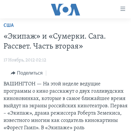
Линки
доступности
Перейти
США
на
ГЛАВНОЕ
«Экипаж» и «Сумерки. Сага.
основной
ПРОГРАММЫ
контент
Рассвет. Часть вторая»
ПРОЕКТЫ
Перейти
АМЕРИКА
к
17 Ноябрь, 2012 02:12
ЭКСПЕРТИЗА
НОВОСТИ ЗА МИНУТУ
УЧИМ АНГЛИЙСКИЙ
основной
Поделиться
ИНТЕРВЬЮ
ИТОГИ
НАША АМЕРИКАНСКАЯ ИСТОРИЯ
навигации
Перейти
ФАКТЫ ПРОТИВ ФЕЙКОВ
ВАШИНГТОН —
На этой неделе ведущие
ПОЧЕМУ ЭТО ВАЖНО?
А КАК В АМЕРИКЕ?
в
программы о кино расскажут о двух голливудских
ЗА СВОБОДУ ПРЕССЫ
ДИСКУССИЯ VOA
АРТЕФАКТЫ
поиск
киноновинках, которые в самое ближайшее время
УЧИМ АНГЛИЙСКИЙ
ДЕТАЛИ
АМЕРИКАНСКИЕ ГОРОДКИ
выйдут на экраны российских кинотеатров. Первая
– «Экипаж», драма режиссера Роберта Земекиса,
ВИДЕО
НЬЮ-ЙОРК NEW YORK
ТЕСТЫ
известного многим как создатель кинокартины
ПОДПИСКА НА НОВОСТИ
АМЕРИКА. БОЛЬШОЕ ПУТЕШЕСТВИЕ
«Форест Гамп». В «Экипаже» роль