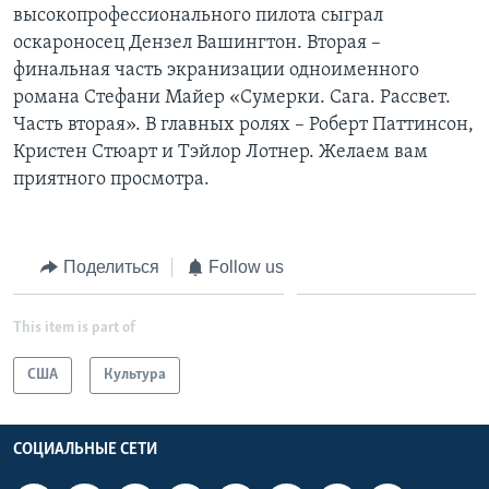
высокопрофессионального пилота сыграл
Learning English
оскароносец Дензел Вашингтон. Вторая –
финальная часть экранизации одноименного
романа Стефани Майер «Сумерки. Сага. Рассвет.
СОЦИАЛЬНЫЕ СЕТИ
Часть вторая». В главных ролях – Роберт Паттинсон,
Кристен Стюарт и Тэйлор Лотнер. Желаем вам
приятного просмотра.
Языки
Поделиться
Follow us
This item is part of
США
Культура
СОЦИАЛЬНЫЕ СЕТИ