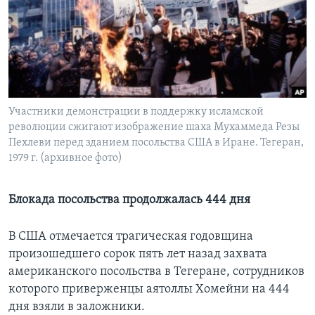
Learning English
СОЦИАЛЬНЫЕ СЕТИ
Участники демонстрации в поддержку исламской
революции сжигают изображение шаха Мухаммеда Резы
Языки
Пехлеви перед зданием посольства США в Иране. Тегеран,
1979 г. (архивное фото)
Блокада посольства продолжалась 444 дня
В США отмечается трагическая годовщина
произошедшего сорок пять лет назад захвата
американского посольства в Тегеране, сотрудников
которого приверженцы аятоллы Хомейни на 444
дня взяли в заложники.