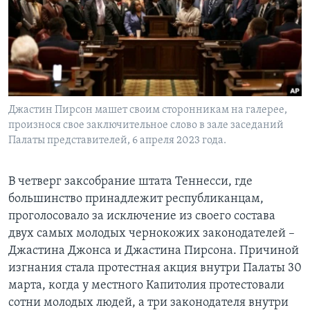
Learning English
СОЦИАЛЬНЫЕ СЕТИ
Джастин Пирсон машет своим сторонникам на галерее,
произнося свое заключительное слово в зале заседаний
Языки
Палаты представителей, 6 апреля 2023 года.
В четверг заксобрание штата Теннесси, где
большинство принадлежит республиканцам,
проголосовало за исключение из своего состава
двух самых молодых чернокожих законодателей –
Джастина Джонса и Джастина Пирсона. Причиной
изгнания стала протестная акция внутри Палаты 30
марта, когда у местного Капитолия протестовали
сотни молодых людей, а три законодателя внутри