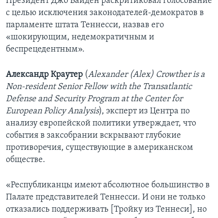
Президент Джо Байден раскритиковал голосование
с целью исключения законодателей-демократов в
парламенте штата Теннесси, назвав его
«шокирующим, недемократичным и
беспрецедентным».
Александр
Краутер
(
Alexander
(
Alex
)
Crowther
is
a
Non
-
resident
Senior
Fellow
with
the
Transatlantic
Defense
and
Security
Program
at
the
Center
for
European
Policy
Analysis
), эксперт из Центра по
анализу европейской политики утверждает, что
события в заксобрании вскрывают глубокие
противоречия, существующие в американском
обществе.
«Республиканцы имеют абсолютное большинство в
Палате представителей Теннесси. И они не только
отказались поддерживать [Тройку из Теннеси], но