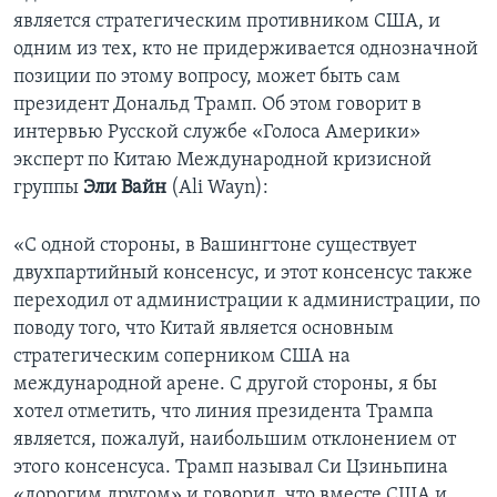
является стратегическим противником США, и
одним из тех, кто не придерживается однозначной
позиции по этому вопросу, может быть сам
президент Дональд Трамп. Об этом говорит в
интервью Русской службе «Голоса Америки»
эксперт по Китаю Международной кризисной
группы
Эли Вайн
(Ali Wayn):
«С одной стороны, в Вашингтоне существует
двухпартийный консенсус, и этот консенсус также
переходил от администрации к администрации, по
поводу того, что Китай является основным
стратегическим соперником США на
международной арене. С другой стороны, я бы
хотел отметить, что линия президента Трампа
является, пожалуй, наибольшим отклонением от
этого консенсуса. Трамп называл Си Цзиньпина
«дорогим другом» и говорил, что вместе США и