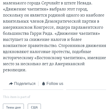
маленького города Серчлайт в штате Невада.
Learning English
«Движение чаепития» выбрало этот город,
поскольку он является родиной одного из наиболее
влиятельных членов Демократической партии в
СОЦИАЛЬНЫЕ СЕТИ
американском Конгрессе, лидера парламентского
большинства Гарри Рида. «Движение чаепития»
выступает за снижение налогов и более
Языки
компактное правительство. Сторонников движения
вдохновляют налоговые протесты, подобные
историческому «Бостонскому чаепитию», имевшие
место за несколько лет до Американской
революции.
Поделиться
Follow us
This item is part of
Темы дня
США