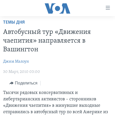
Линки
доступности
Перейти
ТЕМЫ ДНЯ
на
ГЛАВНОЕ
Автобусный тур «Движения
основной
ПРОГРАММЫ
контент
чаепития» направляется в
ПРОЕКТЫ
Перейти
АМЕРИКА
Вашингтон
к
ЭКСПЕРТИЗА
НОВОСТИ ЗА МИНУТУ
УЧИМ АНГЛИЙСКИЙ
основной
Джим Малоун
ИНТЕРВЬЮ
ИТОГИ
НАША АМЕРИКАНСКАЯ ИСТОРИЯ
навигации
Перейти
30 Март, 2010 03:00
ФАКТЫ ПРОТИВ ФЕЙКОВ
ПОЧЕМУ ЭТО ВАЖНО?
А КАК В АМЕРИКЕ?
в
ЗА СВОБОДУ ПРЕССЫ
Поделиться
ДИСКУССИЯ VOA
АРТЕФАКТЫ
поиск
УЧИМ АНГЛИЙСКИЙ
ДЕТАЛИ
АМЕРИКАНСКИЕ ГОРОДКИ
Тысячи рядовых консервативных и
либертарианских активистов – сторонников
ВИДЕО
НЬЮ-ЙОРК NEW YORK
ТЕСТЫ
«Движения чаепития» в минувшие выходные
ПОДПИСКА НА НОВОСТИ
АМЕРИКА. БОЛЬШОЕ ПУТЕШЕСТВИЕ
отправились в автобусный тур по всей Америке из