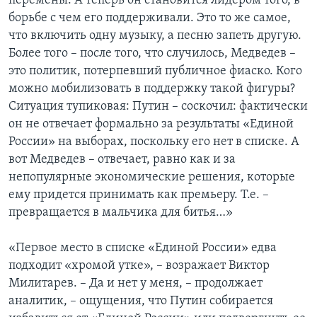
перемены. А теперь он становится лидером того, в
борьбе с чем его поддерживали. Это то же самое,
что включить одну музыку, а песню запеть другую.
Более того – после того, что случилось, Медведев –
это политик, потерпевший публичное фиаско. Кого
можно мобилизовать в поддержку такой фигуры?
Ситуация тупиковая: Путин – соскочил: фактически
он не отвечает формально за результаты «Единой
России» на выборах, поскольку его нет в списке. А
вот Медведев – отвечает, равно как и за
непопулярные экономические решения, которые
ему придется принимать как премьеру. Т.е. –
превращается в мальчика для битья…»
«Первое место в списке «Единой России» едва
подходит «хромой утке», – возражает Виктор
Милитарев. – Да и нет у меня, – продолжает
аналитик, – ощущения, что Путин собирается