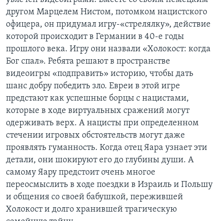
другом Марцелем Нистом, потомком нацистского
офицера, он придумал игру-«стрелялку», действие
которой происходит в Германии в 40-е годы
прошлого века. Игру они назвали «Холокост: когда
Бог спал». Ребята решают в пространстве
видеоигры «подправить» историю, чтобы дать
шанс добру победить зло. Евреи в этой игре
предстают как успешные борцы с нацистами,
которые в ходе виртуальных сражений могут
одерживать верх. А нацисты при определенном
стечении игровых обстоятельств могут даже
проявлять гуманность. Когда отец Яара узнает эти
детали, они шокируют его до глубины души. А
самому Яару предстоит очень многое
переосмыслить в ходе поездки в Израиль и Польшу
и общения со своей бабушкой, пережившей
Холокост и долго хранившей трагическую