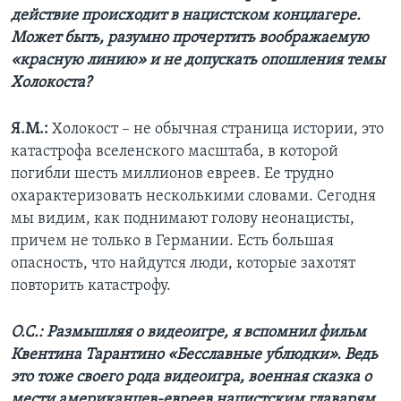
действие происходит в нацистском концлагере.
Может быть, разумно прочертить воображаемую
«красную линию» и не допускать опошления темы
Холокоста?
Я.М.:
Холокост – не обычная страница истории, это
катастрофа вселенского масштаба, в которой
погибли шесть миллионов евреев. Ее трудно
охарактеризовать несколькими словами. Сегодня
мы видим, как поднимают голову неонацисты,
причем не только в Германии. Есть большая
опасность, что найдутся люди, которые захотят
повторить катастрофу.
О.С.: Размышляя о видеоигре, я вспомнил фильм
Квентина Тарантино «Бесславные ублюдки». Ведь
это тоже своего рода видеоигра, военная сказка о
мести американцев-евреев нацистским главарям.