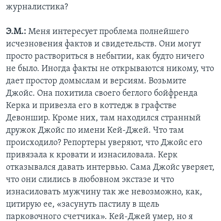
журналистика?
Э.М.:
Меня интересует проблема полнейшего
исчезновения фактов и свидетельств. Они могут
просто раствориться в небытии, как будто ничего
не было. Иногда факты не открываются никому, что
дает простор домыслам и версиям. Возьмите
Джойс. Она похитила своего беглого бойфренда
Керка и привезла его в коттедж в графстве
Девоншир. Кроме них, там находился странный
дружок Джойс по имени Кей-Джей. Что там
происходило? Репортеры уверяют, что Джойс его
привязала к кровати и изнасиловала. Керк
отказывался давать интервью. Сама Джойс уверяет,
что они слились в любовном экстазе и что
изнасиловать мужчину так же невозможно, как,
цитирую ее, «засунуть пастилу в щель
парковочного счетчика». Кей-Джей умер, но я