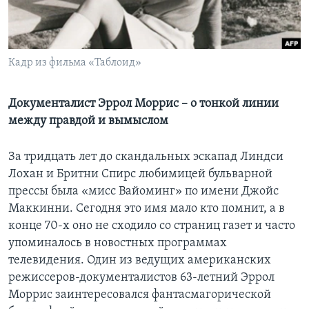
Learning English
СОЦИАЛЬНЫЕ СЕТИ
Кадр из фильма «Таблоид»
Документалист Эррол Моррис – о тонкой линии
между правдой и вымыслом
Языки
За тридцать лет до скандальных эскапад Линдси
Лохан и Бритни Спирс любимицей бульварной
прессы была «мисс Вайоминг» по имени Джойс
Маккинни. Сегодня это имя мало кто помнит, а в
конце 70-х оно не сходило со страниц газет и часто
упоминалось в новостных программах
телевидения. Один из ведущих американских
режиссеров-документалистов 63-летний Эррол
Моррис заинтересовался фантасмагорической