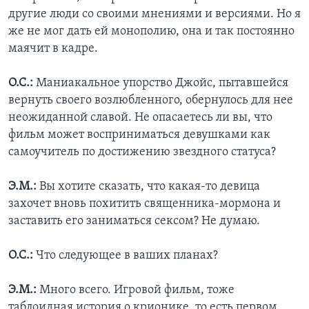
другие люди со своими мнениями и версиями. Но я
же не мог дать ей монополию, она и так постоянно
маячит в кадре.
О.С.:
Маниакальное упорство Джойс, пытавшейся
вернуть своего возлюбленного, обернулось для нее
неожиданной славой. Не опасаетесь ли вы, что
фильм может восприниматься девушками как
самоучитель по достижению звездного статуса?
Э.М.:
Вы хотите сказать, что какая-то девица
захочет вновь похитить священника-мормона и
заставить его заниматься сексом? Не думаю.
О.С.:
Что следующее в ваших планах?
Э.М.:
Много всего. Игровой фильм, тоже
таблоидная история о крионике, то есть первом