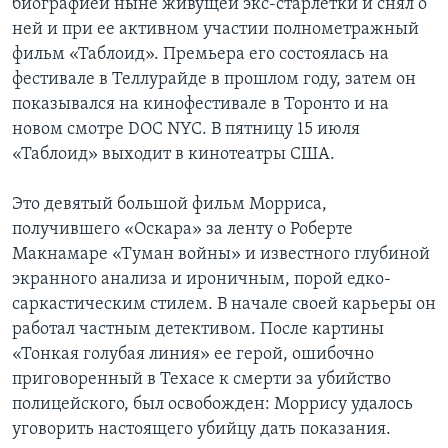
биографией ныне живущей экс-старлетки и снял о
ней и при ее активном участии полнометражный
фильм «Таблоид». Премьера его состоялась на
фестивале в Теллурайде в прошлом году, затем он
показывался на кинофестивале в Торонто и на
новом смотре DOC NYC. В пятницу 15 июля
«Таблоид» выходит в кинотеатры США.
Это девятый большой фильм Морриса,
получившего «Оскара» за ленту о Роберте
Макнамаре «Туман войны» и известного глубиной
экранного анализа и ироничным, порой едко-
саркастическим стилем. В начале своей карьеры он
работал частным детективом. После картины
«Тонкая голубая линия» ее герой, ошибочно
приговоренный в Техасе к смерти за убийство
полицейского, был освобожден: Моррису удалось
уговорить настоящего убийцу дать показания.