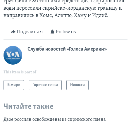
грузовика с 80 тоннами средств для хлорирования
воды пересекли сирийско-иорданскую границу и
направились в Хомс, Алеппо, Хаму и Идлиб.
Поделиться
Follow us
Служба новостей «Голоса Америки»
This item is part of
В мире
Горячие точки
Новости
Читайте также
Двое россиян освобождены из сирийского плена