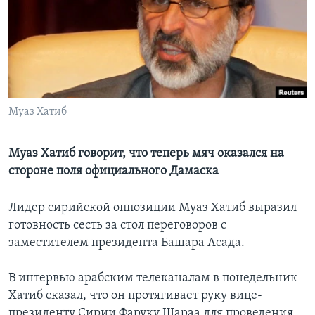
Learning English
СОЦИАЛЬНЫЕ СЕТИ
Муаз Хатиб
Языки
Муаз Хатиб говорит, что теперь мяч оказался на
стороне поля официального Дамаска
Лидер сирийской оппозиции Муаз Хатиб выразил
готовность сесть за стол переговоров с
заместителем президента Башара Асада.
В интервью арабским телеканалам в понедельник
Хатиб сказал, что он протягивает руку вице-
президенту Сирии Фаруку Шараа для проведения