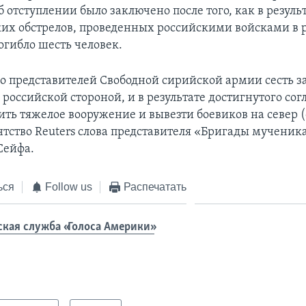
 отступлении было заключено после того, как в резуль
их обстрелов, проведенных российскими войсками в 
огибло шесть человек.
ло представителей Свободной сирийской армии сесть за
 российской стороной, и в результате достигнутого со
ть тяжелое вооружение и вывезти боевиков на север (
нтство Reuters слова представителя «Бригады мучени
Сейфа.
ься
Follow us
Распечатать
ская служба «Голоса Америки»