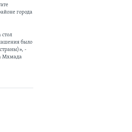
тате
районе города
 стол
глашения было
страны)», -
ка Мхмада