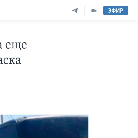
ЭФИР
а еще
аска