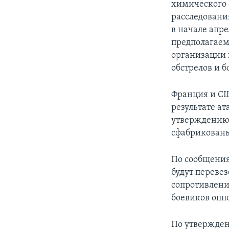
химического 
расследовани
в начале апр
предполагаем
организации 
обстрелов и 
Франция и СШ
результате ат
утверждению
сфабрикован
По сообщения
будут переве
сопротивления
боевиков опп
По утвержден