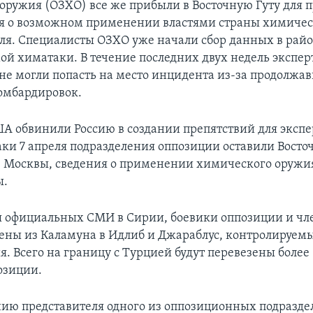
оружия (ОЗХО) все же прибыли в Восточную Гуту для 
я о возможном применении властями страны химичес
еля. Специалисты ОЗХО уже начали сбор данных в рай
ой химатаки. В течение последних двух недель экспе
не могли попасть на место инцидента из-за продолжа
бомбардировок.
А обвинили Россию в создании препятствий для экспе
аки 7 апреля подразделения оппозиции оставили Восто
 Москвы, сведения о применении химического оружи
ы.
 официальных СМИ в Сирии, боевики оппозиции и чл
зены из Каламуна в Идлиб и Джараблус, контролируем
. Всего на границу с Турцией будут перевезены более
озиции.
ию представителя одного из оппозиционных подразде