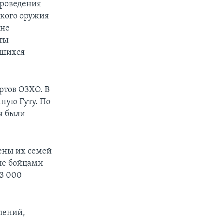
проведения
кого оружия
оне
рты
вшихся
ртов ОЗХО. В
чную Гуту. По
я были
ены их семей
ые бойцами
 3 000
лений,