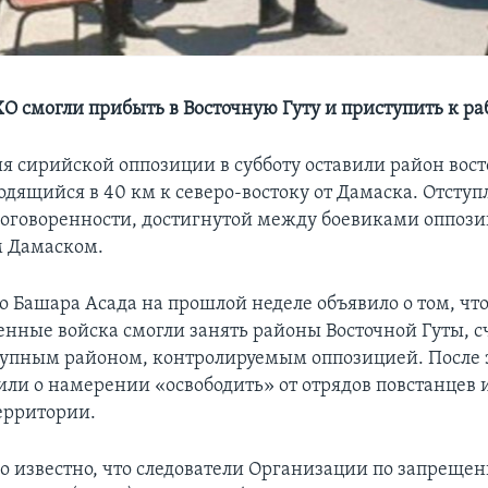
О смогли прибыть в Восточную Гуту и приступить к ра
я сирийской оппозиции в субботу оставили район вос
одящийся в 40 км к северо-востоку от Дамаска. Отступ
договоренности, достигнутой между боевиками оппози
 Дамаском.
о Башара Асада на прошлой неделе объявило о том, чт
енные войска смогли занять районы Восточной Гуты, 
упным районом, контролируемым оппозицией. После э
или о намерении «освободить» от отрядов повстанцев 
ерритории.
ало известно, что следователи Организации по запреще