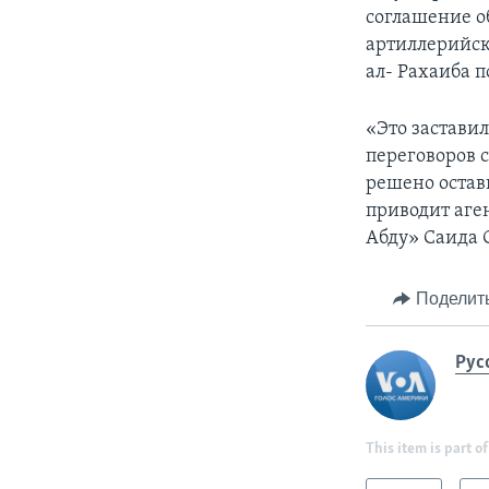
соглашение об
артиллерийск
ал- Рахаиба п
«Это застави
переговоров с
решено остави
приводит аге
Абду» Саида 
Поделит
Рус
This item is part of