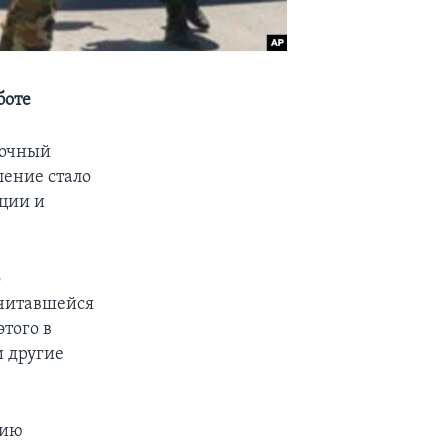
боте
точный
ление стало
ции и
о
считавшейся
того в
и другие
нию