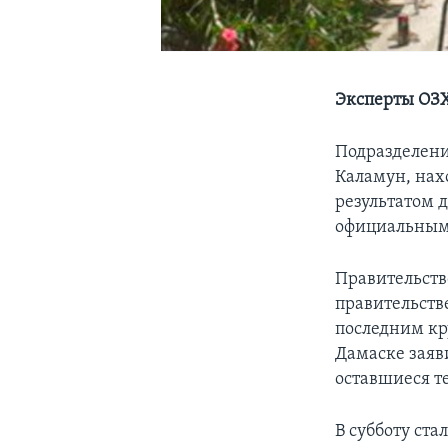
Эксперты ОЗХ
Подразделени
Каламун, нах
результатом 
официальным
Правительств
правительств
последним кр
Дамаске заяв
оставшиеся т
В субботу ст