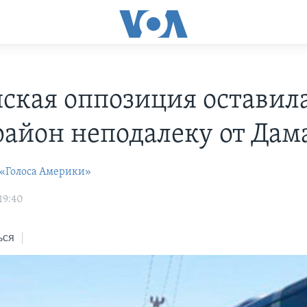
ская оппозиция оставил
район неподалеку от Дам
 «Голоса Америки»
19:40
ься