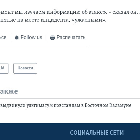
мент мы изучаем информацию об атаке», – сказал он, 
снятые на месте инцидента, «ужасными».
ься
Follow us
Распечатать
ША
Новости
также
 выдвинули ультиматум повстанцам в Восточном Каламуне
Ы
СОЦИАЛЬНЫЕ СЕТИ