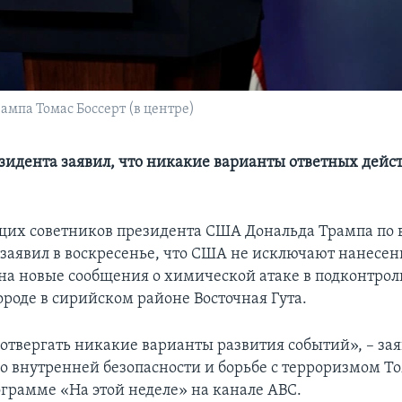
мпа Томас Боссерт (в центре)
зидента заявил, что никакие варианты ответных дейс
щих советников президента США Дональда Трампа по
 заявил в воскресенье, что США не исключают нанесен
т на новые сообщения о химической атаке в подконтро
ороде в сирийском районе Восточная Гута.
 отвергать никакие варианты развития событий», – за
по внутренней безопасности и борьбе с терроризмом То
грамме «На этой неделе» на канале АВС.