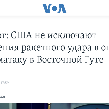
рт: США не исключают
ения ракетного удара в о
матаку в Восточной Гуте
 17:59
ься