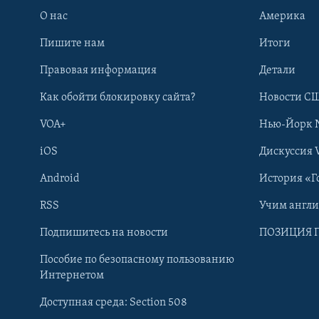
О нас
Америка
Пишите нам
Итоги
Правовая информация
Детали
Как обойти блокировку сайта?
Новости СШ
VOA+
Нью-Йорк 
iOS
Дискуссия 
Android
История «Г
RSS
Учим англ
Learning English
Подпишитесь на новости
ПОЗИЦИЯ 
Пособие по безопасному пользованию
СОЦИАЛЬНЫЕ СЕТИ
Интернетом
Доступная среда: Section 508