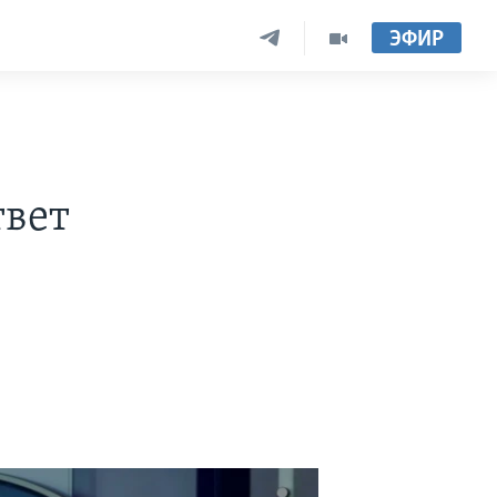
ЭФИР
твет