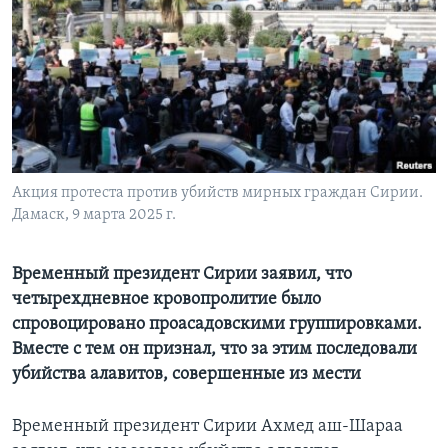
Learning English
СОЦИАЛЬНЫЕ СЕТИ
Языки
Акция протеста против убийств мирных граждан Сирии.
Дамаск, 9 марта 2025 г.
Временный президент Сирии заявил, что
четырехдневное кровопролитие было
спровоцировано проасадовскими группировками.
Вместе с тем он признал, что за этим последовали
убийства алавитов, совершенные из мести
Временный президент Сирии Ахмед аш-Шараа