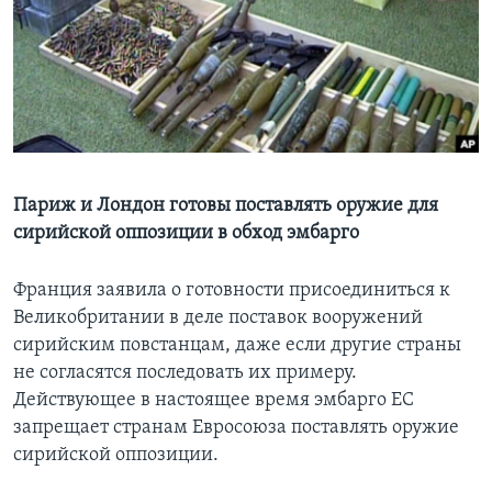
Learning English
СОЦИАЛЬНЫЕ СЕТИ
Языки
Париж и Лондон готовы поставлять оружие для
сирийской оппозиции в обход эмбарго
Франция заявила о готовности присоединиться к
Великобритании в деле поставок вооружений
сирийским повстанцам, даже если другие страны
не согласятся последовать их примеру.
Действующее в настоящее время эмбарго ЕС
запрещает странам Евросоюза поставлять оружие
сирийской оппозиции.