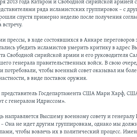
бря 2013 года Катаром и Свободной сирийской армией 
едставителями ряда исламистских группировок – с дру
рошли спустя примерно неделю после получения согла
 встречу.
и прессы, в ходе состоявшихся в Анкаре переговоров
ались убедить исламистов умерить критику в адрес В
ета Свободной сирийской армии и его руководителя С
шего генерала правительственных войск. В свою очере
чи потребовали, чтобы военный совет оказывал им бол
частности, в виде поставок оружия.
 представитель Госдепартамента США Мари Харф, СШ
т с генералом Идриссом».
 направляется Высшему военному совету и генералу И
. – Она не идет другим группировкам, однако мы долж
пами, чтобы вовлечь их в политический процесс. Имен