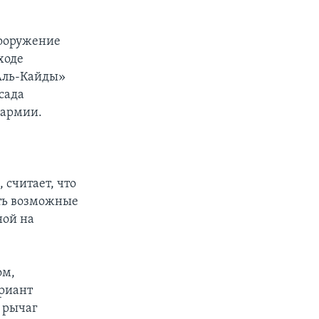
вооружение
ходе
«Аль-Кайды»
сада
 армии.
 считает, что
ть возможные
ной на
ом,
ариант
 рычаг