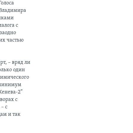
Голоса
 Владимира
никами
алога с
 заодно
 их частью
т, – вряд ли
олько один
химического
к минимум
Женева-2”
ворах с
– с
ам и так