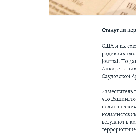
Станут ли пе
США и их сою
радикальных 
Journal. По 
Анкаре, в ни
Саудовской А
Заместитель 
что Вашингто
политическим
исламистским
вступают в к
террористич