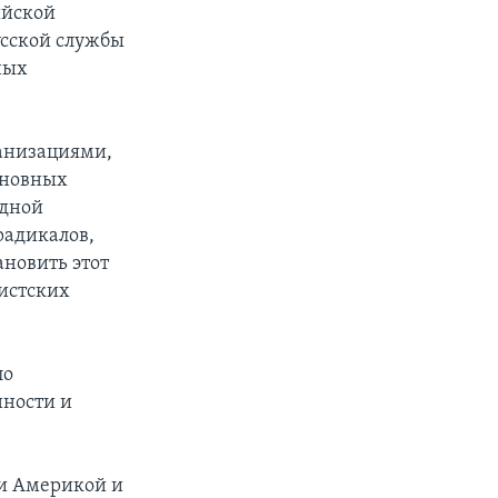
ийской
усской службы
ных
ганизациями,
сновных
одной
радикалов,
ановить этот
истских
ло
нности и
ми Америкой и