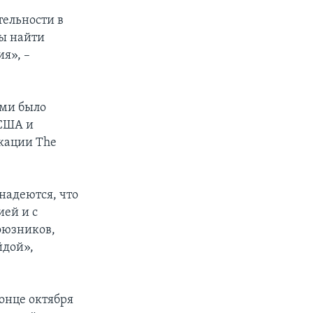
тельности в
ы найти
я», –
ами было
 США и
икации The
надеются, что
ией и с
оюзников,
йдой»,
онце октября