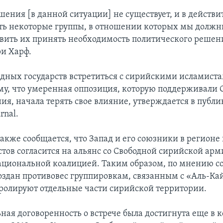
шения [в данной ситуации] не существует, и в действи
ть некоторые группы, в отношении которых мы должн
авить их принять необходимость политического решени
и Харф.
дных государств встретиться с сирийскими исламист
му, что умеренная оппозиция, которую поддерживали
ия, начала терять свое влияние, утверждается в публ
rnal.
акже сообщается, что Запад и его союзники в регионе 
тов согласится на альянс со Свободной сирийской арм
циональной коалицией. Таким образом, по мнению с
оздан противовес группировкам, связанным с «Аль-Ка
ролируют отдельные части сирийской территории.
ная договоренность о встрече была достигнута еще в к