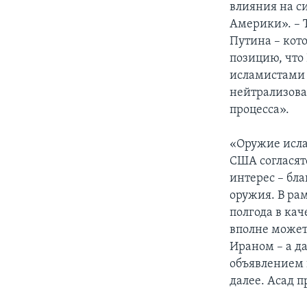
влияния на с
Америки». – 
Путина – кот
позицию, что
исламистами 
нейтрализова
процесса».
«Оружие исла
США согласятс
интерес – бл
оружия. В ра
полгода в ка
вполне может
Ираном – а да
объявлением 
далее. Асад п