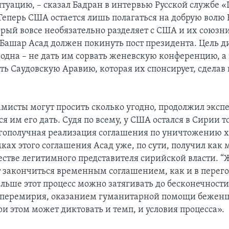
итуацию, – сказал Бадран в интервью Русской службе «
Теперь США остается лишь полагаться на добрую волю
орый вовсе необязательно разделяет с США и их союз
 Башар Асад должен покинуть пост президента. Цель ди
одна – не дать им сорвать женевскую конференцию, а
ть Саудовскую Аравию, которая их спонсирует, сделав
мисты могут просить сколько угодно, продолжил экспер
я им его дать. Судя по всему, у США остался в Сирии т
агополучная реализация соглашения по уничтожению 
мках этого соглашения Асад уже, по сути, получил ка
честве легитимного представителя сирийской власти. “
 закончиться временным соглашением, как и в перего
льше этот процесс можно затягивать до бесконечности 
перемирия, оказанием гуманитарной помощи беженц
ри этом может диктовать и темп, и условия процесса».