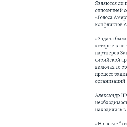
Являются ли 
оппозицией с
«Голоса Амер
конфликтов 
«Задача была
которые в по
партнеров За
сирийской арм
включая те ор
процесс ради
организаций 
Александр Шу
необходимост
находились в
«Но после “х