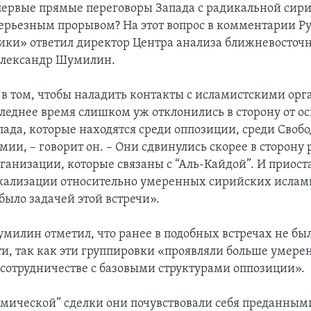
первые прямые переговоры Запада с радикальной сир
ерьезным прорывом? На этот вопрос в комментарии Р
ики» ответил директор Центра анализа ближневосточ
Александр Шумилин.
 в том, чтобы наладить контакты с исламистскими ор
следнее время слишком уж отклонились в сторону от о
пада, которые находятся среди оппозиции, среди Своб
ии, – говорит он. – Они сдвинулись скорее в сторону 
ганизации, которые связаны с “Аль-Кайдой”. И приост
кализации относительно умеренных сирийских ислам
было задачей этой встречи».
милин отметил, что ранее в подобных встречах не бы
и, так как эти группировки «проявляли больше умере
 сотрудничестве с базовыми структурами оппозиции».
имической” сделки они почувствовали себя преданны