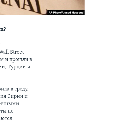
та?
и
all Street
ом и прошли в
ии, Турции и
ла в среду,
ния Сирии и
личными
аты не
аются