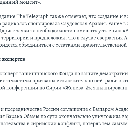
 данный момент».
здание The Telegraph также отмечает, что создание и 
а радикалов спонсировала Саудовская Аравия. Ранее в 
Идрисс заявил о необходимости помешать усилению 
 территории и предположил, что в случае свержения А
ридется объединиться с остатками правительственной
 экспертов
 эксперт вашингтонского Фонда по защите демократий,
 исламистами призваны исключительно нейтрализова
й конференции по Сирии «Женева-2», запланирован
и посредничестве России соглашение с Башаром Асад
я Барака Обамы по сути окончательно уничтожила в
шательства в сирийский конфликт, потеряв тем самым