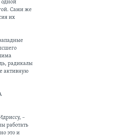
с одной
гой. Сами же
сия их
 западные
ысшего
алима
дь, радикалы
ее активную
А
дриссу, –
ны работать
но это и