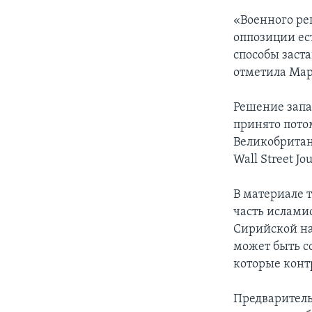
«Военного ре
оппозиции ес
способы заст
отметила Мар
Решение запа
принято пото
Великобритан
Wall Street Jou
В материале т
часть исламис
Сирийской на
может быть с
которые конт
Предваритель