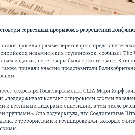
реговоры серьезным прорывом в разрешении конфлик
зники провели прямые переговоры с представителям
сирийских исламистских группировок, сообщает The W
данным издания, переговоры были организованы Катар
х также приняли участие представители Великобритан
равии.
пресс-секретаря Госдепартамента США Мари Харф заяви
н «поддерживает контакт с широкими слоями населе
и и военными лидерами оппозиции, в том числе раз
и группами». Она подчеркнула, что Соединенные Шт
онтакт с террористами и группировками, которые счит
ескими.