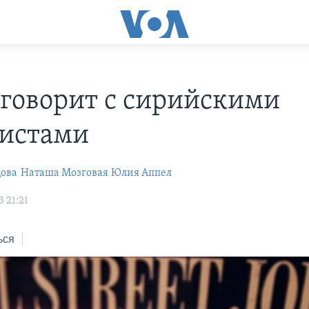
 говорит с сирийскими
истами
цова
Наташа Мозговая
Юлия Аппел
 21:21
ься