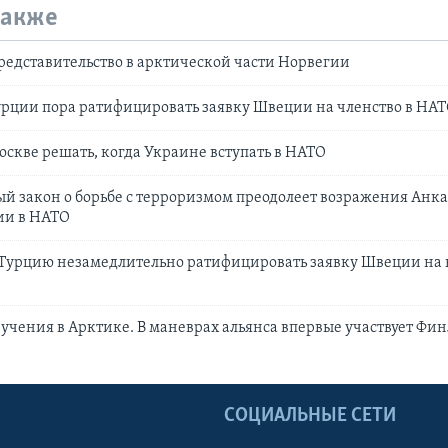
также
едставительство в арктической части Норвегии
урции пора ратифицировать заявку Швеции на членство в НА
оскве решать, когда Украине вступать в НАТО
ый закон о борьбе с терроризмом преодолеет возражения Анк
ии в НАТО
Турцию незамедлительно ратифицировать заявку Швеции на 
учения в Арктике. В маневрах альянса впервые участвует Фи
Ы
СОЦИАЛЬНЫЕ СЕТИ