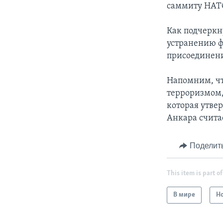
саммиту НАТО
Как подчеркн
устранению ф
присоединени
Напомним, чт
терроризмом,
которая утве
Анкара счита
Поделит
This item is part of
В мире
Н