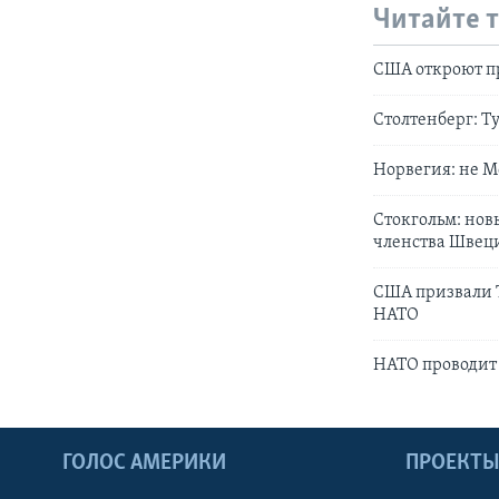
Читайте 
США откроют пр
Столтенберг: Т
Норвегия: не М
Стокгольм: нов
членства Швец
США призвали 
НАТО
НАТО проводит 
ГОЛОС АМЕРИКИ
ПРОЕКТ