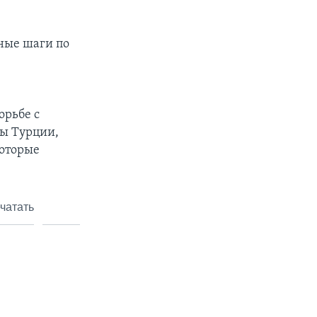
ные шаги по
орьбе с
ны Турции,
которые
чатать