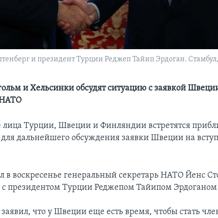
тенберг и президент Турции Реджеп Тайип Эрдоган. Стамбул, 
гольм и Хельсинки обсудят ситуацию с заявкой Швеци
 НАТО
лица Турции, Швеции и Финляндии встретятся прибл
 для дальнейшего обсуждения заявки Швеции на вступ
ил в воскресенье генеральный секретарь НАТО Йенс Ст
и с президентом Турции Реджепом Тайипом Эрдоганом 
 заявил, что у Швеции еще есть время, чтобы стать чле