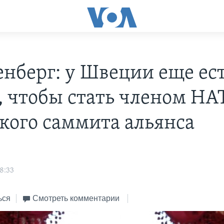
енберг: у Швеции еще ес
, чтобы стать членом НА
кого саммита альянса
8:33
ься
Смотреть комментарии