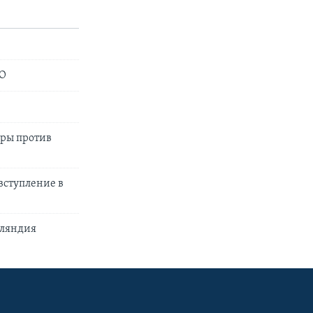
ТО
ары против
вступление в
нляндия