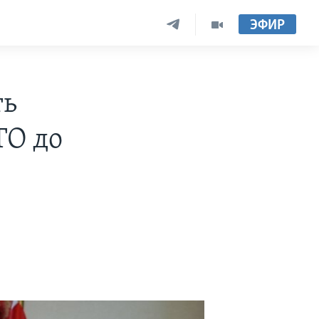
ЭФИР
ть
ТО до