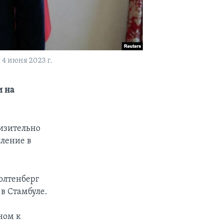
4 июня 2023 г.
и на
изительно
ление в
олтенберг
в Стамбуле.
ном к