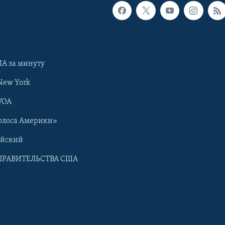
А за минуту
New York
VOA
олоса Америки»
ийский
ПРАВИТЕЛЬСТВА США